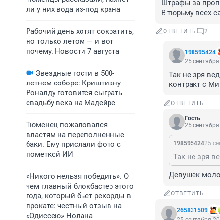
Штрафы за пропа
ли у них вода из-под крана
В тюрьму всех са
Рабочий день хотят сократить,
ОТВЕТИТЬ
2
но только летом — и вот
почему. Новости 7 августа
198595424
25 сентября 
Звездные гости в 500-
Так не зря ве
летнем соборе: Криштиану
контракт с М
Роналду готовится сыграть
свадьбу века на Мадейре
ОТВЕТИТЬ
Гость
Тюменец пожаловался
25 сентября 
властям на переполненные
баки. Ему прислали фото с
198595424
25 се
пометкой ИИ
Девушек молод
«Никого нельзя победить». О
чем главный блокбастер этого
ОТВЕТИТЬ
года, который бьет рекорды в
прокате: честный отзыв на
265831509
«Одиссею» Нолана
25 сентября 20