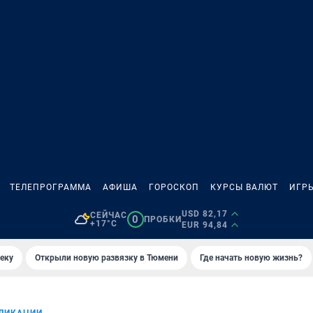
ТЕЛЕПРОГРАММА
АФИША
ГОРОСКОП
КУРСЫ ВАЛЮТ
ИГР
USD 82,17
СЕЙЧАС
0
ПРОБКИ
+17°C
EUR 94,84
еку
Открыли новую развязку в Тюмени
Где начать новую жизнь?