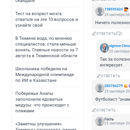
скандале
198595424
Тест на возраст мозга:
25 сентября 20
ответьте на эти 10 вопросов и
Ничего полезног
узнайте свой
ОТВЕТИТЬ
1
В Тюмени вода, по мнению
специалистов, стала меньше
signore Сirc
вонять. Главные новости за 7
25 сентября 
августа в Тюменской области
Так за полезн
интересует.
Школьники победили на
Международной олимпиаде
ОТВЕТИТЬ
по ИИ в Казахстане
280766279
25 сентября 20
Побережье Анапы
заполонили ядовитые
Футболист "знам
медузы: что происходит с
пляжами
ОТВЕТИТЬ
Гость
«Заметны улучшения».
25 сентября 20
Тюменцы рассказали, пахнет