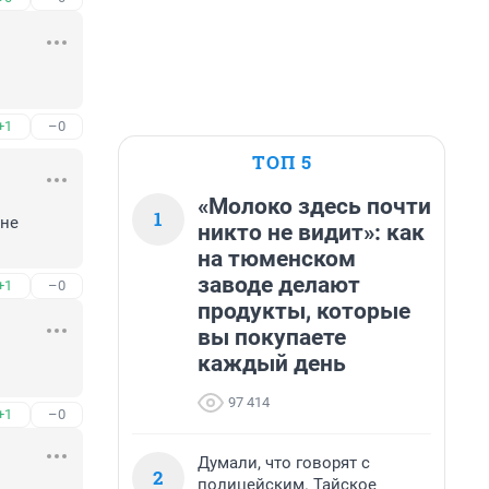
+1
–0
ТОП 5
«Молоко здесь почти
1
не 
никто не видит»: как
на тюменском
заводе делают
+1
–0
продукты, которые
вы покупаете
каждый день
97 414
+1
–0
Думали, что говорят с
2
полицейским. Тайское