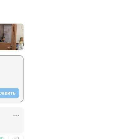
равить
+0
–0