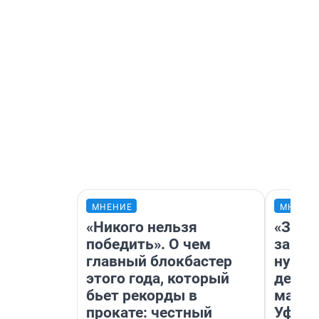
МНЕНИЕ
МНЕНИ
«Никого нельзя
«Заез
победить». О чем
заправ
главный блокбастер
нулям
этого года, который
дела 
бьет рекорды в
маршр
прокате: честный
Уфа