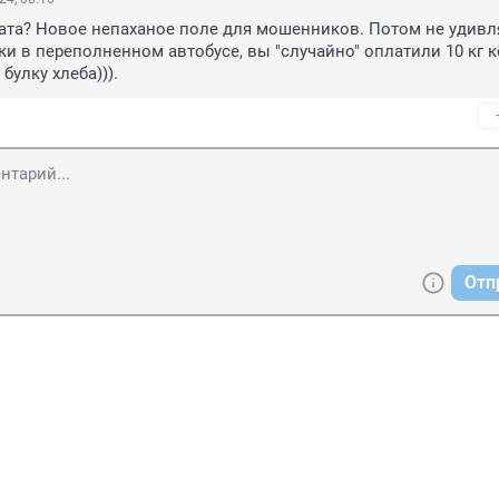
ата? Новое непаханое поле для мошенников. Потом не удивля
ки в переполненном автобусе, вы "случайно" оплатили 10 кг к
булку хлеба))).
Отп