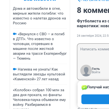
ПЕРЕЙТИ К ПУ
8 комме
Дома и автомобили в огне,
мирные жители погибли: что
известно о налетах дронов на
Футболиста из 
Россию
наркотики: нов
«Вернулся с СВО — и погиб
24 сентября 2024, 22:5
в ДТП». Что известно о
чоповцах, сгоревших в
машине после жесткой
аварии на трассе Екатеринбург
— Тюмень
Нагиева не узнать! Как
Гость
Войти
выглядели звезды культовой
«Каменской» 27 лет назад
Получай наг
Гость
«Колобок» собрал 100 млн за
26 сентября 20
два дня проката, но фанаты
Побегал теперь 
Человека-паука объявили ему
войну. Разбираемся в
ОТВЕТИТЬ