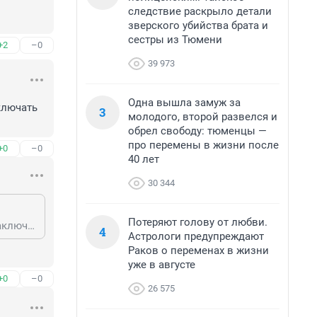
следствие раскрыло детали
зверского убийства брата и
сестры из Тюмени
+2
–0
39 973
Одна вышла замуж за
лючать 
3
молодого, второй развелся и
обрел свободу: тюменцы —
про перемены в жизни после
+0
–0
40 лет
30 344
Потеряют голову от любви.
Так не зря ведь приняли законопроект, который разрешает подсудимым заключать контракт с Минобороны.
4
Астрологи предупреждают
Раков о переменах в жизни
уже в августе
+0
–0
26 575