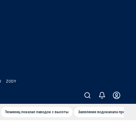
Ы
ZODY
Тюменец показал паводок с высоты
Заявление водоканала про запа