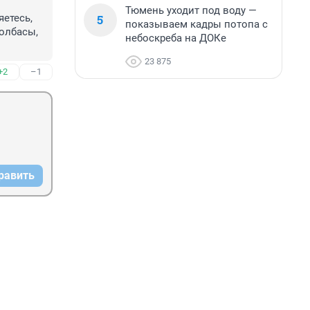
Тюмень уходит под воду —
5
етесь, 
показываем кадры потопа с
олбасы, 
небоскреба на ДОКе
23 875
+2
–1
равить