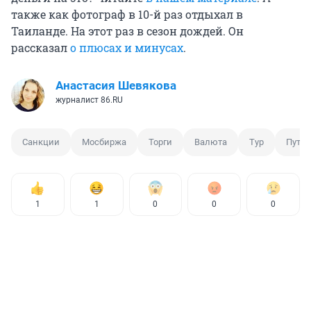
также как фотограф в 10-й раз отдыхал в
Таиланде. На этот раз в сезон дождей. Он
рассказал
о плюсах и минусах
.
Анастасия Шевякова
журналист 86.RU
Санкции
Мосбиржа
Торги
Валюта
Тур
Путе
1
1
0
0
0