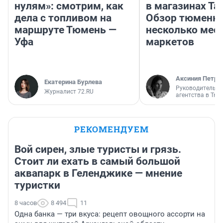
нулям»: смотрим, как
в магазинах Та
дела с топливом на
Обзор тюменки
маршруте Тюмень —
несколько мес
Уфа
маркетов
Аксиния Петро
Екатерина Бурлева
Руководитель м
Журналист 72.RU
агентства в Тю
РЕКОМЕНДУЕМ
Вой сирен, злые туристы и грязь.
Стоит ли ехать в самый большой
аквапарк в Геленджике — мнение
туристки
8 часов
8 494
11
Одна банка — три вкуса: рецепт овощного ассорти на