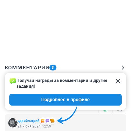
КОММЕНТАРИИ
3
Получай награды за комментарии и другие 
Гость
21 июня 2024, 20:29
задания!
как молчали два еврея в одесском автобусе - не знаю 
Подробнее в профиле
о чем вы молчите, но ехать надо)
+0
–0
едкийнатрий
21 июня 2024, 12:59