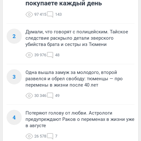
покупаете каждый день
97 415
143
Думали, что говорят с полицейским. Тайское
2
следствие раскрыло детали зверского
убийства брата и сестры из Тюмени
39 976
48
Одна вышла замуж за молодого, второй
3
развелся и обрел свободу: тюменцы — про
перемены в жизни после 40 лет
30 346
49
Потеряют голову от любви. Астрологи
4
предупреждают Раков о переменах в жизни уже
в августе
26 578
7