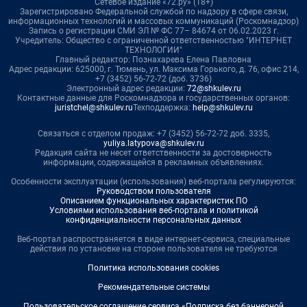
Сетевое издание «72.ру» (18+)
Зарегистрировано Федеральной службой по надзору в сфере связи,
информационных технологий и массовых коммуникаций (Роскомнадзор)
Запись о регистрации СМИ ЭЛ № ФС 77– 84674 от 06.02.2023 г.
Учредитель: Общество с ограниченной ответственностью "ИНТЕРНЕТ
ТЕХНОЛОГИИ"
Главный редактор: Познахарева Елена Павловна
Адрес редакции: 625000, г. Тюмень, ул. Максима Горького, д. 76, офис 214,
+7 (3452) 56-72-72 (доб. 3736)
Электронный адрес редакции:
72@shkulev.ru
Контактные данные для Роскомнадзора и государственных органов:
juristchel@shkulev.ru
Техподдержка:
help@shkulev.ru
Связаться с отделом продаж: +7 (3452) 56-72-72 доб. 3335,
yuliya.latypova@shkulev.ru
Редакция сайта не несет ответственности за достоверность
информации, содержащейся в рекламных объявлениях.
Особенности эксплуатации (использования) веб-портала регулируются:
Руководством пользователя
Описанием функциональных характеристик ПО
Условиями использования веб-портала и политикой
конфиденциальности персональных данных
Веб-портал распространяется в виде интернет-сервиса, специальные
действия по установке на стороне пользователя не требуются
Политика использования cookies
Рекомендательные системы
Пользовательское соглашение сервиса «Подписка без баннерной