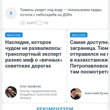
Тюмень уходит под воду — показываем кадры
5
потопа с небоскреба на ДОКе
23 877
172
МНЕНИЕ
МНЕНИЕ
Наследие, которое
Самая доступна
чудом не развалилось:
заграница. Тюм
транспортный эксперт
отправился на 
разнес миф о «вечных»
в казахстански
советских дорогах
Петропавловск:
там посмотреть
Олег Арефьев
Блогер, предприниматель,
Анатолий Кузне
владелец в транспортном
бизнесе
РЕКОМЕНДУЕМ