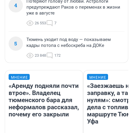
Потеряют голову от любви. Астрологи
4
предупреждают Раков о переменах в жизни
уже в августе
26 553
7
Тюмень уходит под воду — показываем
5
кадры потопа с небоскреба на ДОКе
23 848
172
МНЕНИЕ
МНЕНИЕ
«Аренду подняли почти
«Заезжаешь на
втрое». Владелец
заправку, а там
тюменского бара для
нулям»: смотри
неформалов рассказал,
дела с топливо
почему его закрыли
маршруте Тюм
Уфа