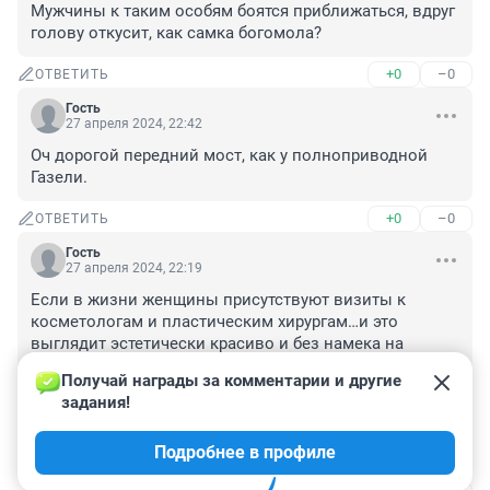
Мужчины к таким особям боятся приближаться, вдруг 
голову откусит, как самка богомола?
+0
–0
ОТВЕТИТЬ
Гость
27 апреля 2024, 22:42
Оч дорогой передний мост, как у полноприводной 
Газели.
+0
–0
ОТВЕТИТЬ
Гость
27 апреля 2024, 22:19
Если в жизни женщины присутствуют визиты к 
косметологам и пластическим хирургам…и это 
выглядит эстетически красиво и без намека на 
вульгарность почему бы и нет:))) а когда у девушки на 
Получай награды за комментарии и другие 
лице вместо губ шлепанцы на пол лица …извините 
задания!
тут не про эстетику и сексуальность…это про 
пошлость и отсутствие серого вещества в черепной 
Подробнее в профиле
коробки:))