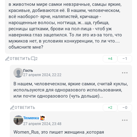
в животном мире самки невзрачные, самцы яркие, 
красивые, добиваются её. В нашем, человеческом, 
всё наоборот- ярче, наляпистей, кричаще - 
нарощенные волосы, ногтища, ж...ща, губища, 
ресницы щетками, брови на пол-лица - чтоб уж 
наверняка глаз зацепился. То ли это из-за того, что 
мужиков нет, в условиях конкуренции, то ли что.... 
объясните мне?
+4
–1
ОТВЕТИТЬ
2
Гость
27 апреля 2024, 22:22
В нашем, человеческом, яркие самки, считай куклы, 
используются для одноразового использования, 
или почти одноразового (чуть дольше)...
+2
–0
ОТВЕТИТЬ
Тюменка
27 апреля 2024, 23:48
Women_Rus, это пишет женщина ,которая 