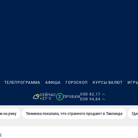
ТЕЛЕПРОГРАММА
АФИША
ГОРОСКОП
КУРСЫ ВАЛЮТ
ИГР
USD 82,17
СЕЙЧАС
2
ПРОБКИ
+27°C
EUR 94,84
м на реку
Тюменка показала, что странного продают в Таиланде
Где
Е