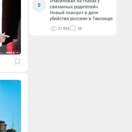
«Насиловал на глазах у
5
связанных родителей».
Новый поворот в деле
убийства россиян в Таиланде
21 893
36