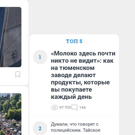
ТОП 5
«Молоко здесь почти
1
никто не видит»: как
на тюменском
заводе делают
продукты, которые
вы покупаете
каждый день
97 705
144
Думали, что говорят с
2
полицейским. Тайское