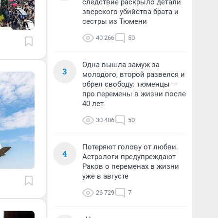
следствие раскрыло детали
зверского убийства брата и
сестры из Тюмени
40 266
50
Одна вышла замуж за
3
молодого, второй развелся и
обрел свободу: тюменцы —
про перемены в жизни после
40 лет
30 486
50
Потеряют голову от любви.
4
Астрологи предупреждают
Раков о переменах в жизни
уже в августе
26 729
7