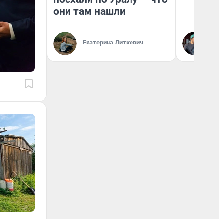
они там нашли
Екатерина Литкевич
Ев