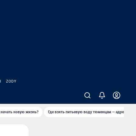
Ы
ZODY
 начать новую жизнь?
Где взять питьевую воду тюменцам — адреса