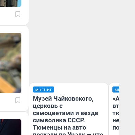
МНЕНИЕ
МНЕНИЕ
Музей Чайковского,
«Аренд
церковь с
втрое»
самоцветами и везде
тюменс
символика СССР.
неформ
Тюменцы на авто
почему
поехали по Уралу — что