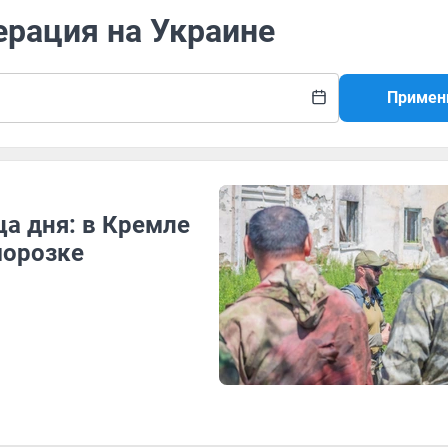
ерация на Украине
Примен
а дня: в Кремле
морозке