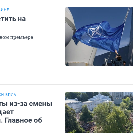
АИНЕ
тить на
овом премьере
КИ БПЛА
ты из-за смены
щает
. Главное об