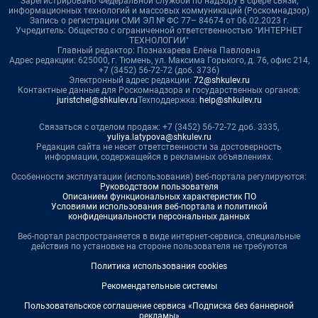
Зарегистрировано Федеральной службой по надзору в сфере связи,
информационных технологий и массовых коммуникаций (Роскомнадзор)
Запись о регистрации СМИ ЭЛ № ФС 77– 84674 от 06.02.2023 г.
Учредитель: Общество с ограниченной ответственностью "ИНТЕРНЕТ
ТЕХНОЛОГИИ"
Главный редактор: Познахарева Елена Павловна
Адрес редакции: 625000, г. Тюмень, ул. Максима Горького, д. 76, офис 214,
+7 (3452) 56-72-72 (доб. 3736)
Электронный адрес редакции:
72@shkulev.ru
Контактные данные для Роскомнадзора и государственных органов:
juristchel@shkulev.ru
Техподдержка:
help@shkulev.ru
Связаться с отделом продаж: +7 (3452) 56-72-72 доб. 3335,
yuliya.latypova@shkulev.ru
Редакция сайта не несет ответственности за достоверность
информации, содержащейся в рекламных объявлениях.
Особенности эксплуатации (использования) веб-портала регулируются:
Руководством пользователя
Описанием функциональных характеристик ПО
Условиями использования веб-портала и политикой
конфиденциальности персональных данных
Веб-портал распространяется в виде интернет-сервиса, специальные
действия по установке на стороне пользователя не требуются
Политика использования cookies
Рекомендательные системы
Пользовательское соглашение сервиса «Подписка без баннерной
рекламы»