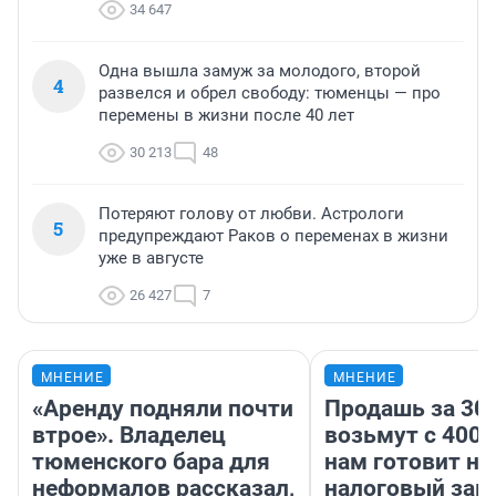
34 647
Одна вышла замуж за молодого, второй
4
развелся и обрел свободу: тюменцы — про
перемены в жизни после 40 лет
30 213
48
Потеряют голову от любви. Астрологи
5
предупреждают Раков о переменах в жизни
уже в августе
26 427
7
МНЕНИЕ
МНЕНИЕ
«Аренду подняли почти
Продашь за 300
втрое». Владелец
возьмут с 4000
тюменского бара для
нам готовит н
неформалов рассказал,
налоговый зако