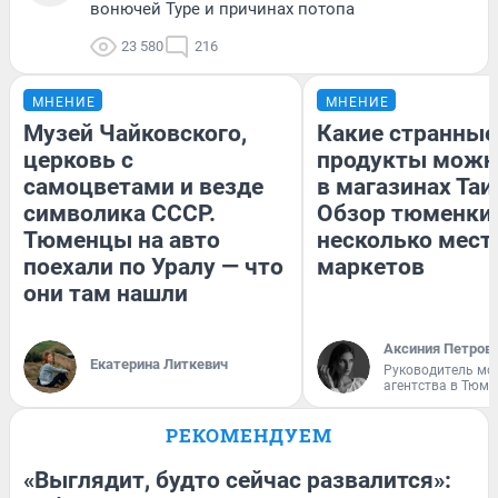
вонючей Туре и причинах потопа
23 580
216
МНЕНИЕ
МНЕНИЕ
Музей Чайковского,
Какие странные
церковь с
продукты можн
самоцветами и везде
в магазинах Таи
символика СССР.
Обзор тюменки 
Тюменцы на авто
несколько мес
поехали по Уралу — что
маркетов
они там нашли
Аксиния Петров
Екатерина Литкевич
Руководитель мо
агентства в Тюме
РЕКОМЕНДУЕМ
«Выглядит, будто сейчас развалится»: