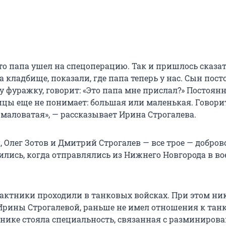
что папа ушел на спецоперацию. Так и пришлось сказ
а кладбище, показали, где папа теперь у нас. Сын пос
у фуражку, говорит: «Это папа мне прислал?» Постоян
ницы еще не понимает: большая или маленькая. Говори
маловатая», — рассказывает Ирина Строгалева.
 Олег Зотов и Дмитрий Строгалев — все трое — добров
ились, когда отправлялись из Нижнего Новгорода в в
актники проходили в танковых войсках. При этом ник
 Ирины Строгалевой, раньше не имел отношения к танк
нике стояла специальность, связанная с разминирова