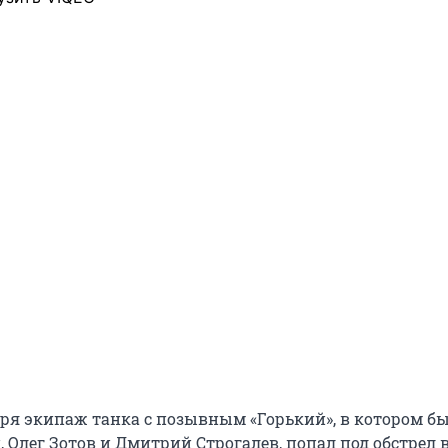
бря экипаж танка с позывным «Горький», в котором б
Олег Зотов и Дмитрий Строгалев, попал под обстрел в