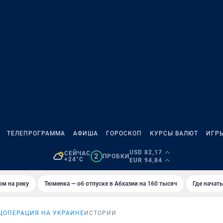
ТЕЛЕПРОГРАММА
АФИША
ГОРОСКОП
КУРСЫ ВАЛЮТ
ИГР
USD 82,17
СЕЙЧАС
2
ПРОБКИ
+24°C
EUR 94,84
ом на реку
Тюменка — об отпуске в Абхазии на 160 тысяч
Где начат
ЦОПЕРАЦИЯ НА УКРАИНЕ
ИСТОРИИ