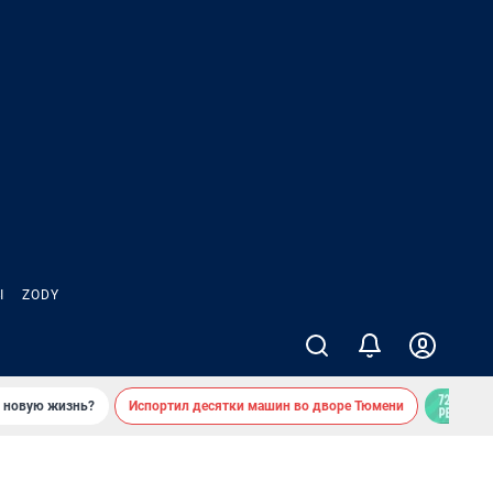
Ы
ZODY
ь новую жизнь?
Испортил десятки машин во дворе Тюмени