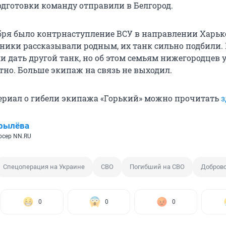
одготовки команду отправили в Белгород.
бря было контрнаступление ВСУ в направлении Харьк
ники рассказывали родным, их танк сильно подбили.
 дать другой танк, но об этом семьям нижегородцев 
тно. Больше экипаж на связь не выходил.
риал о гибели экипажа «Горький» можно прочитать
з
рылёва
юсер NN.RU
Спецоперация на Украине
СВО
Погибший на СВО
Добров
0
0
0