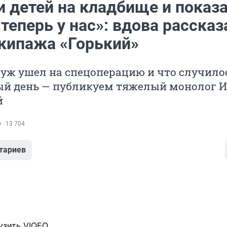
 детей на кладбище и показа
 теперь у нас»: вдова рассказ
экипажа «Горький»
уж ушел на спецоперацию и что случило
ый день — публикуем тяжелый монолог 
й
13 704
тариев
узить VIQEO