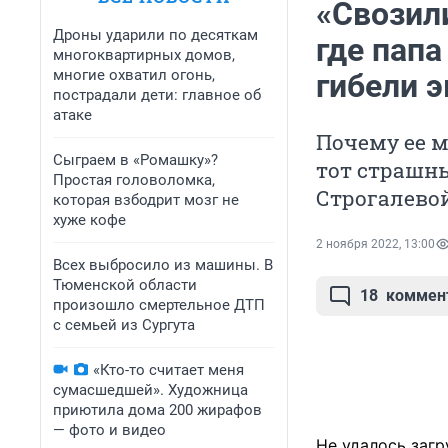
«Свозили
Дроны ударили по десяткам
где папа
многоквартирных домов,
многие охватил огонь,
гибели 
пострадали дети: главное об
атаке
Почему ее м
Сыграем в «Ромашку»?
тот страшн
Простая головоломка,
Строгалево
которая взбодрит мозг не
хуже кофе
2 ноября 2022, 13:00
Всех выбросило из машины. В
Тюменской области
18
коммен
произошло смертельное ДТП
с семьей из Сургута
«Кто-то считает меня
сумасшедшей». Художница
приютила дома 200 жирафов
— фото и видео
Не удалось загр