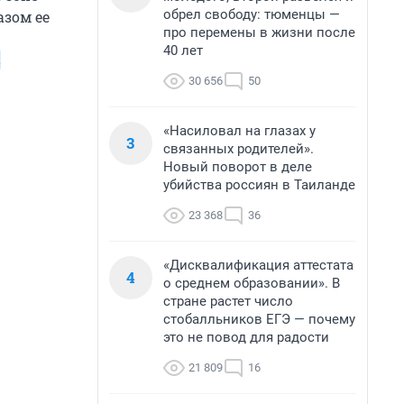
обрел свободу: тюменцы —
азом ее
про перемены в жизни после
40 лет
в
30 656
50
«Насиловал на глазах у
3
связанных родителей».
Новый поворот в деле
убийства россиян в Таиланде
23 368
36
«Дисквалификация аттестата
4
о среднем образовании». В
стране растет число
стобалльников ЕГЭ — почему
это не повод для радости
21 809
16