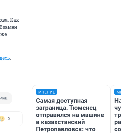
ова. Как
 Взамен
уже
десь
.
МНЕНИЕ
МНЕНИ
олец
Самая доступная
Насле
заграница. Тюменец
чудом
отправился на машине
транс
0
в казахстанский
разне
Петропавловск: что
совет