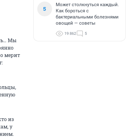
Может столкнуться каждый.
5
Как бороться с
бактериальными болезнями
овощей — советы
19 862
5
ать… Мы
тоянно
но мерит
т:
ольцы,
оенную
то из
ам, у
нием.