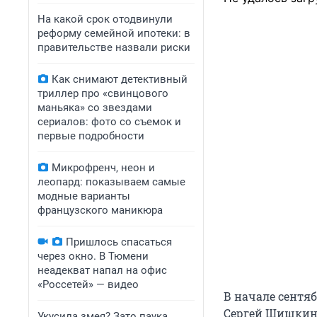
На какой срок отодвинули
реформу семейной ипотеки: в
правительстве назвали риски
Как снимают детективный
триллер про «свинцового
маньяка» со звездами
сериалов: фото со съемок и
первые подробности
Микрофренч, неон и
леопард: показываем самые
модные варианты
французского маникюра
Пришлось спасаться
через окно. В Тюмени
неадекват напал на офис
«Россетей» — видео
В начале сентя
Сергей Шишкин, 
Укусила змея? Зато паука