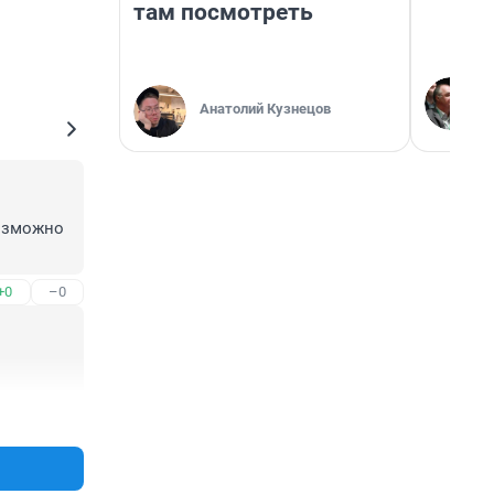
там посмотреть
Анатолий Кузнецов
озможно 
+0
–0
+0
–0