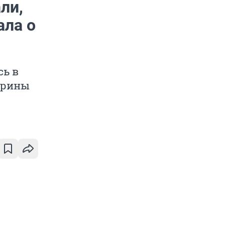
ли,
ала о
сь в
Ирины