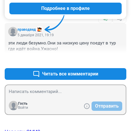
за 14т.р/2х. в 2015. Цены то может и выросли на все, 
Подробнее в профиле
а з/п по той должности упали на 10тр. Вот как будет 
Египет за 15тр. На двоих с питанием все вкл, тогда 
+0
–0
полетим. А то там еще менять на доллары, которые 
не 36р уже, а 75р. Подчеркиваю - при тех же зп, а то и 
праводвед
ниже, а некоторые остались без работы совсем
5 декабря 2021, 19:19
эти люди безумно.Они за низкую цену поедут в тур 
где идёт война.Ужасно!
+0
–1
Читать все комментарии
Гость
Отправить
Войти