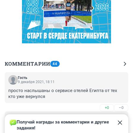
КОММЕНТАРИИ
44
Гость
9 декабря 2021, 18:11
просто наслышаны о сервисе отелей Египта от тех 
кто уже вернулся
+0
–0
Гость
6 декабря 2021, 10:21
Получай награды за комментарии и другие 
задания!
50т.р. это дешего? Помню в последний раз мы летали 