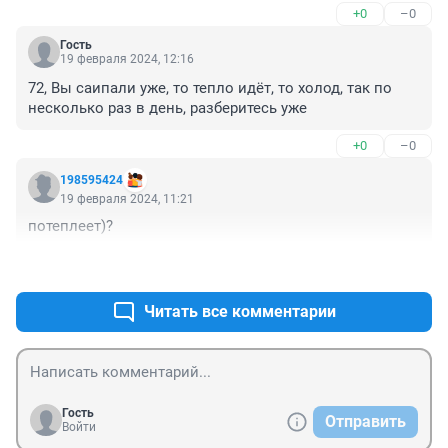
+0
–0
зиму.....

Но угадать никак не получается😁

Гость
Хороша любая погода. Но хорошая - лучше😁
19 февраля 2024, 12:16
72, Вы саипали уже, то тепло идёт, то холод, так по 
несколько раз в день, разберитесь уже
+0
–0
198595424
19 февраля 2024, 11:21
потеплеет)?
+0
–1
Читать все комментарии
Гость
Отправить
Войти