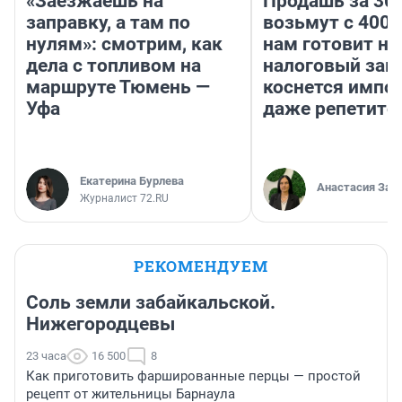
«Заезжаешь на
Продашь за 300
заправку, а там по
возьмут с 4000
нулям»: смотрим, как
нам готовит н
дела с топливом на
налоговый зако
маршруте Тюмень —
коснется импор
Уфа
даже репетито
Екатерина Бурлева
Анастасия Зав
Журналист 72.RU
РЕКОМЕНДУЕМ
Соль земли забайкальской.
Нижегородцевы
23 часа
16 500
8
Как приготовить фаршированные перцы — простой
рецепт от жительницы Барнаула