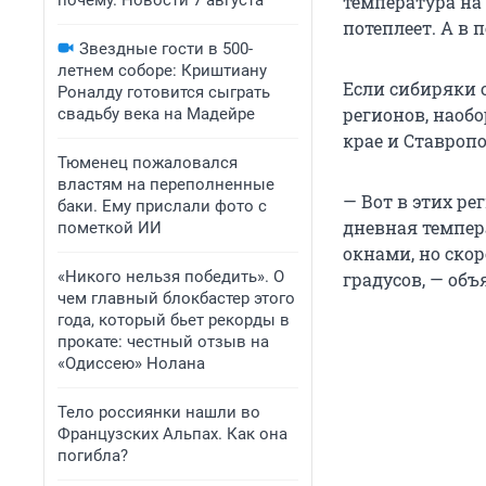
почему. Новости 7 августа
температура на
потеплеет. А в 
Звездные гости в 500-
летнем соборе: Криштиану
Если сибиряки 
Роналду готовится сыграть
регионов, наоб
свадьбу века на Мадейре
крае и Ставропо
Тюменец пожаловался
властям на переполненные
— Вот в этих ре
баки. Ему прислали фото с
дневная темпер
пометкой ИИ
окнами, но ско
«Никого нельзя победить». О
градусов, — объ
чем главный блокбастер этого
года, который бьет рекорды в
прокате: честный отзыв на
«Одиссею» Нолана
Тело россиянки нашли во
Французских Альпах. Как она
погибла?