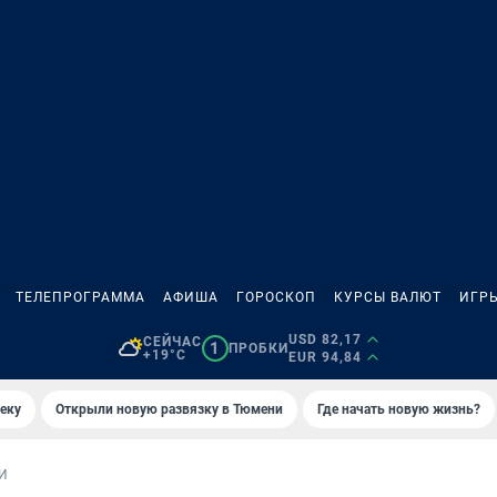
ТЕЛЕПРОГРАММА
АФИША
ГОРОСКОП
КУРСЫ ВАЛЮТ
ИГР
USD 82,17
СЕЙЧАС
1
ПРОБКИ
+19°C
EUR 94,84
еку
Открыли новую развязку в Тюмени
Где начать новую жизнь?
И