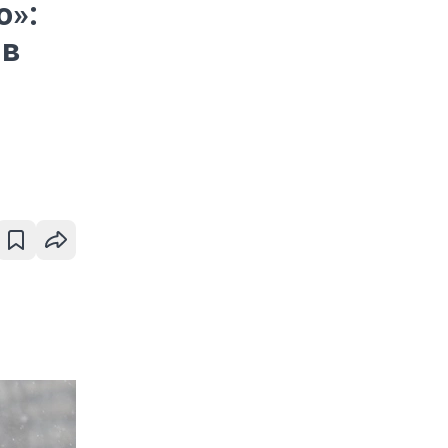
о»:
 в