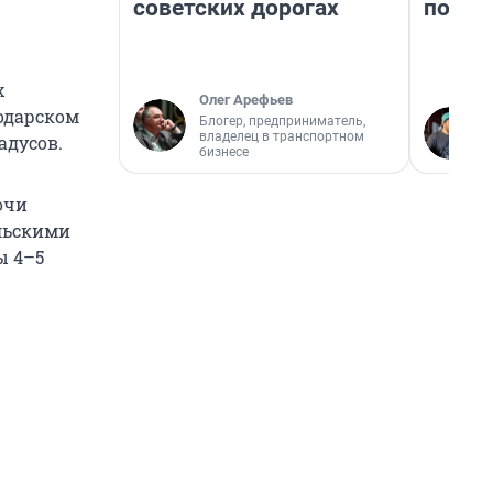
советских дорогах
почем
х
Олег Арефьев
нодарском
Блогер, предприниматель,
владелец в транспортном
адусов.
бизнесе
очи
альскими
ы 4–5