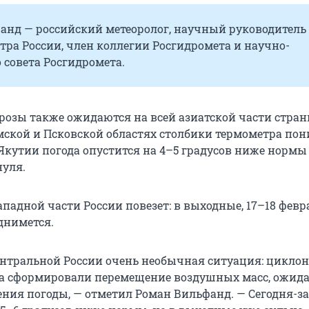
анд — российский метеоролог, научный руководитель
ра России, член коллегии Росгидромета и научно-
 совета Росгидромета.
озы также ожидаются на всей азиатской части стран
мской и Псковской областях столбики термометра пон
 Якутии погода опустится на 4–5 градусов ниже нормы 
нуля.
падной части России повезет: в выходные, 17–18 февр
днимется.
ентральной России очень необычная ситуация: циклон
да сформировали перемещение воздушных масс, ожид
ния погоды, — отметил Роман Вильфанд. — Сегодня-з