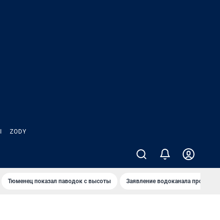
Ы
ZODY
Тюменец показал паводок с высоты
Заявление водоканала про запа