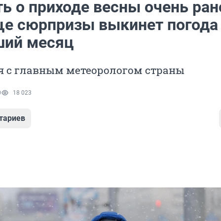
ь о приходе весны очень ран
ще сюрпризы выкинет погода
ий месяц
я с главным метеорологом страны
0
18 023
тариев