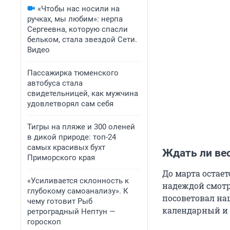
«Чтобы нас носили на
ручках, мы любим»: нерпа
Сергеевна, которую спасли
бельком, стала звездой Сети.
Видео
Пассажирка тюменского
автобуса стала
свидетельницей, как мужчина
удовлетворял сам себя
Тигры на пляже и 300 оленей
в дикой природе: топ-24
самых красивых бухт
Ждать ли вес
Приморского края
До марта остает
«Усиливается склонность к
надеждой смотр
глубокому самоанализу». К
посоветовал на
чему готовит Рыб
календарный и 
ретроградный Нептун —
гороскоп