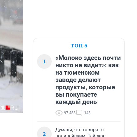
ТОП 5
«Молоко здесь почти
1
никто не видит»: как
на тюменском
заводе делают
продукты, которые
вы покупаете
каждый день
97 488
143
Думали, что говорят с
2
полицейским. Тайское