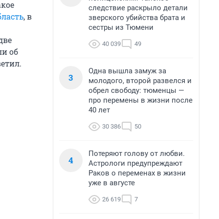
акое
следствие раскрыло детали
бласть
, в
зверского убийства брата и
сестры из Тюмени
две
40 039
49
ли об
ветил.
Одна вышла замуж за
3
молодого, второй развелся и
обрел свободу: тюменцы —
про перемены в жизни после
40 лет
30 386
50
Потеряют голову от любви.
4
Астрологи предупреждают
Раков о переменах в жизни
уже в августе
26 619
7