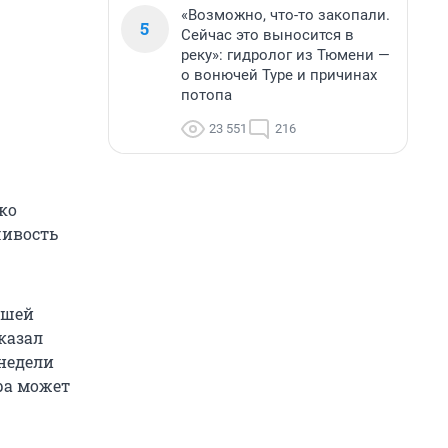
«Возможно, что-то закопали.
5
Сейчас это выносится в
реку»: гидролог из Тюмени —
о вонючей Туре и причинах
потопа
23 551
216
ко
чивость
ьшей
казал
 недели
ра может