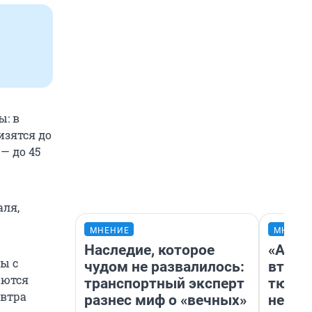
ы: в
изятся до
— до 45
аля,
МНЕНИЕ
МНЕНИ
Наследие, которое
«Арен
ы с
чудом не развалилось:
втрое
аются
транспортный эксперт
тюмен
автра
разнес миф о «вечных»
нефор