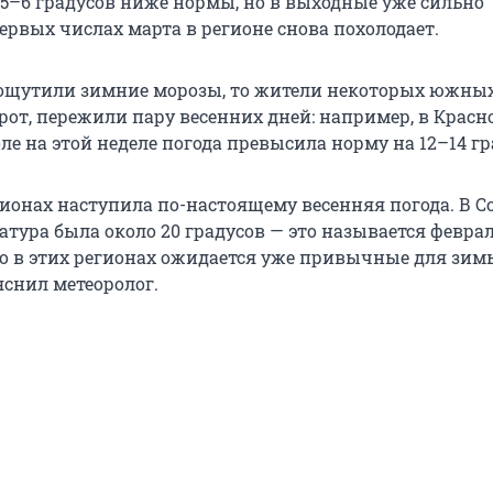
 5–6 градусов ниже нормы, но в выходные уже сильно
первых числах марта в регионе снова похолодает.
ощутили зимние морозы, то жители некоторых южны
орот, пережили пару весенних дней: например, в Крас
ле на этой неделе погода превысила норму на 12–14 гр
гионах наступила по-настоящему весенняя погода. В С
атура была около 20 градусов — это называется февр
ро в этих регионах ожидается уже привычные для зим
яснил метеоролог.