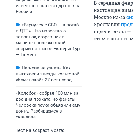
В середине фев
известно о налетах дронов на
настоящая зим
Россию
Москве из-за
си
Ярославля
пред
«Вернулся с СВО — и погиб
в ДТП». Что известно о
недели весна — 
чоповцах, сгоревших в
этом главного м
машине после жесткой
аварии на трассе Екатеринбург
— Тюмень
Нагиева не узнать! Как
выглядели звезды культовой
«Каменской» 27 лет назад
«Колобок» собрал 100 млн за
два дня проката, но фанаты
Человека-паука объявили ему
войну. Разбираемся в
скандале
Тест на возраст мозга: