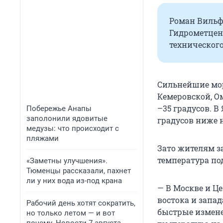
Роман Вильф
Гидрометцент
технического
Сильнейшие мор
Кемеровской, О
–35 градусов. В
Побережье Анапы
заполонили ядовитые
градусов ниже 
медузы: что происходит с
пляжами
Зато жителям за
температура по
«Заметны улучшения».
Тюменцы рассказали, пахнет
ли у них вода из-под крана
— В Москве и Ц
востока и запа
Рабочий день хотят сократить,
быстрые измене
но только летом — и вот