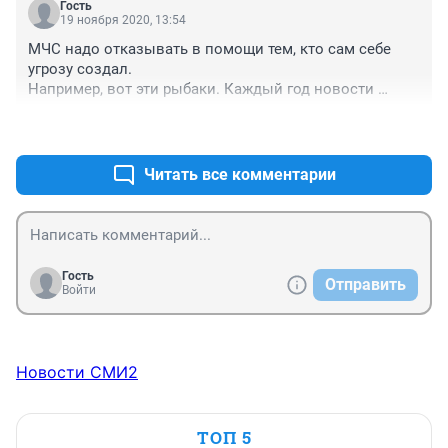
Гость
19 ноября 2020, 13:54
МЧС надо отказывать в помощи тем, кто сам себе 
угрозу создал.

Например, вот эти рыбаки. Каждый год новости 
"откололась льдина, МЧС потратила 100500 тыщ 
+0
–0
литров горючего, единиц техники и человекочасов, 
чтобы их спасти.

Вопрос - нафига?! Может, если перестать спасать, так 
Читать все комментарии
хоть страх научит их не лезть на рожон? Если ума нет.
Гость
Отправить
Войти
Новости СМИ2
ТОП 5