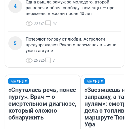
Одна вышла замуж за молодого, второй
4
развелся и обрел свободу: тюменцы — про
перемены в жизни после 40 лет
30 124
47
Потеряют голову от любви. Астрологи
5
предупреждают Раков о переменах в жизни
уже в августе
26 326
7
МНЕНИЕ
МНЕНИЕ
«Спуталась речь, понес
«Заезжаешь на
пургу». Врач — о
заправку, а там
смертельном диагнозе,
нулям»: смотри
который сложно
дела с топливо
обнаружить
маршруте Тюм
Уфа