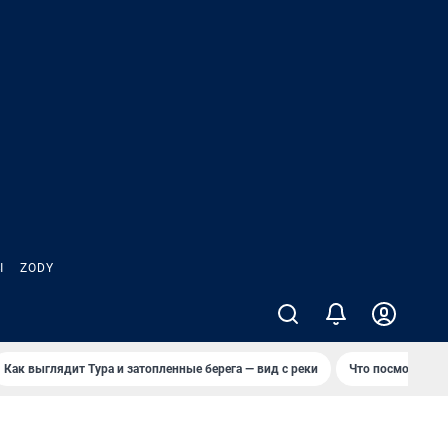
Ы
ZODY
Как выглядит Тура и затопленные берега — вид с реки
Что посмотреть 