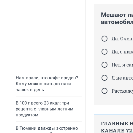
Мешают ли
автомобил
Да. Оче
Да, с ни
Нет, я с
Я не ав
Нам врали, что кофе вреден?
Кому можно пить до пяти
чашек в день
Расскаж
В 100 г всего 23 ккал: три
рецепта с главным летним
продуктом
ГЛАВНЫЕ Н
В Тюмени дважды экстренно
КАНАЛЕ 72