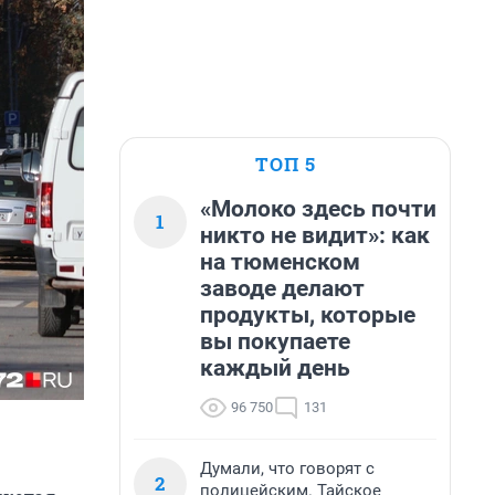
ТОП 5
«Молоко здесь почти
1
никто не видит»: как
на тюменском
заводе делают
продукты, которые
вы покупаете
каждый день
96 750
131
Думали, что говорят с
2
полицейским. Тайское