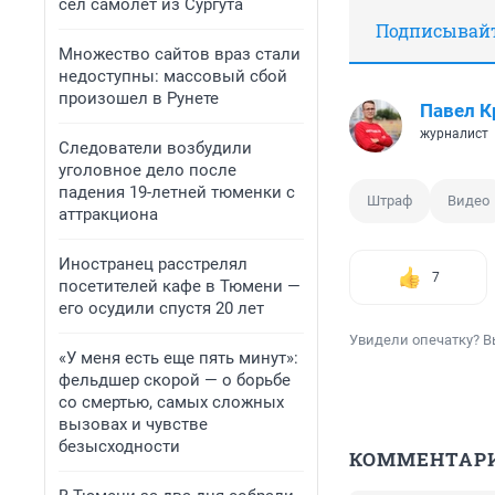
сел самолет из Сургута
Подписывайте
Множество сайтов враз стали
недоступны: массовый сбой
произошел в Рунете
Павел К
журналист
Следователи возбудили
уголовное дело после
падения 19-летней тюменки с
Штраф
Видео
аттракциона
Иностранец расстрелял
7
посетителей кафе в Тюмени —
его осудили спустя 20 лет
Увидели опечатку? В
«У меня есть еще пять минут»:
фельдшер скорой — о борьбе
со смертью, самых сложных
вызовах и чувстве
безысходности
КОММЕНТАР