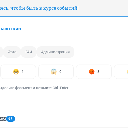
сь, чтобы быть в курсе событий!
расоткин
Фото
ГАИ
Администрация
1
0
3
ыделите фрагмент и нажмите Ctrl+Enter
ИИ
95