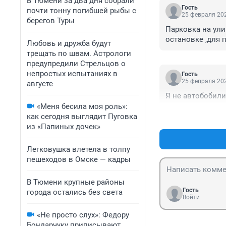
В Тюмени за два дня собрали
Гость
почти тонну погибшей рыбы с
25 февраля 202
берегов Туры
Парковка на ули
остановке ,для 
Любовь и дружба будут
трещать по швам. Астрологи
предупредили Стрельцов о
непростых испытаниях в
Гость
25 февраля 202
августе
Я не автобобили
«Меня бесила моя роль»:
как сегодня выглядит Пуговка
из «Папиных дочек»
Легковушка влетела в толпу
пешеходов в Омске — кадры
В Тюмени крупные районы
Гость
города остались без света
Войти
«Не просто слух»: Федору
Бондарчуку приписывают