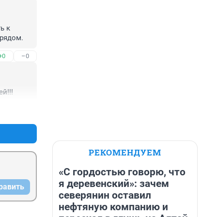
 к 
 рядом.
+0
–0
й!!!
+0
–0
РЕКОМЕНДУЕМ
«С гордостью говорю, что
я деревенский»: зачем
равить
северянин оставил
нефтяную компанию и