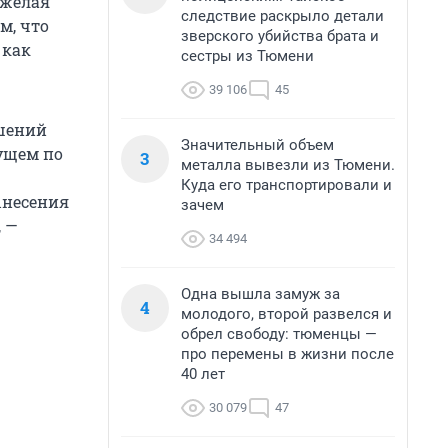
 желая
следствие раскрыло детали
м, что
зверского убийства брата и
 как
сестры из Тюмени
39 106
45
ушений
Значительный объем
ущем по
3
металла вывезли из Тюмени.
Куда его транспортировали и
ынесения
зачем
 —
34 494
Одна вышла замуж за
4
молодого, второй развелся и
обрел свободу: тюменцы —
про перемены в жизни после
40 лет
30 079
47