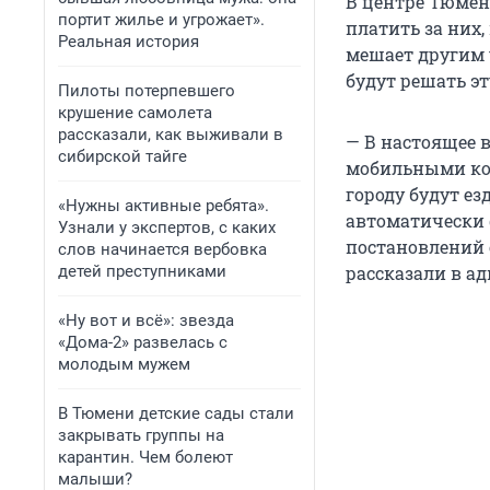
В центре Тюмен
портит жилье и угрожает».
платить за них
Реальная история
мешает другим 
будут решать эт
Пилоты потерпевшего
крушение самолета
рассказали, как выживали в
— В настоящее 
сибирской тайге
мобильными ко
городу будут е
«Нужны активные ребята».
автоматически 
Узнали у экспертов, с каких
постановлений 
слов начинается вербовка
детей преступниками
рассказали в а
«Ну вот и всё»: звезда
«Дома-2» развелась с
молодым мужем
В Тюмени детские сады стали
закрывать группы на
карантин. Чем болеют
малыши?