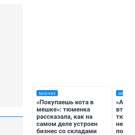
МНЕНИЕ
МНЕНИ
«Покупаешь кота в
«Арен
мешке»: тюменка
втрое
рассказала, как на
тюмен
самом деле устроен
нефор
бизнес со складами
почем