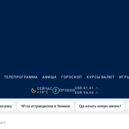
ТЕЛЕПРОГРАММА
АФИША
ГОРОСКОП
КУРСЫ ВАЛЮТ
ИГР
USD 81,41
СЕЙЧАС
2
ПРОБКИ
+18°C
EUR 94,06
на реку
ЧП на аттракционах в Тюмени
Где начать новую жизнь?
ОРТ