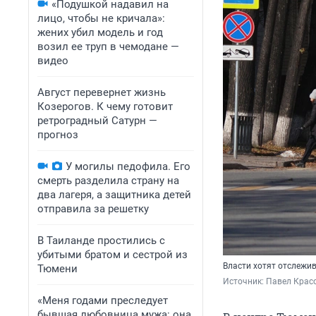
«Подушкой надавил на
лицо, чтобы не кричала»:
жених убил модель и год
возил ее труп в чемодане —
видео
Август перевернет жизнь
Козерогов. К чему готовит
ретроградный Сатурн —
прогноз
У могилы педофила. Его
смерть разделила страну на
два лагеря, а защитника детей
отправила за решетку
В Таиланде простились с
убитыми братом и сестрой из
Власти хотят отслежи
Тюмени
Источник: 
Павел Красо
«Меня годами преследует
бывшая любовница мужа: она