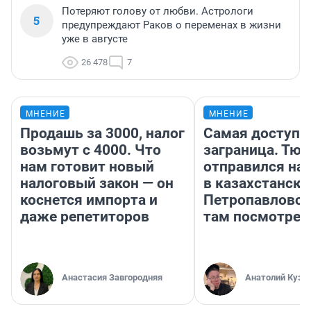
Потеряют голову от любви. Астрологи
5
предупреждают Раков о переменах в жизни
уже в августе
26 478
7
МНЕНИЕ
МНЕНИЕ
Продашь за 3000, налог
Самая доступн
возьмут с 4000. Что
заграница. Тю
нам готовит новый
отправился на
налоговый закон — он
в казахстански
коснется импорта и
Петропавловск
даже репетиторов
там посмотрет
Анастасия Завгородняя
Анатолий Кузн