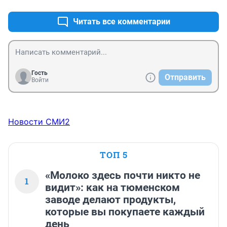
удобства.

Магелана, по улице Индустриальной не подъехать к 
Кто виноват, что в центре города по разрешениям 
корпусу больницы 4 , ставьте там платную парковку ( 
Читать все комментарии
Администрации была застроена вся свободная 
думаю проезд намного облегчить)
земля?! А теперь жители должны платить за то, что 
земли мало осталось, что парковаться негде.
Гость
Отправить
Войти
Новости СМИ2
ТОП 5
«Молоко здесь почти никто не
1
видит»: как на тюменском
заводе делают продукты,
которые вы покупаете каждый
день