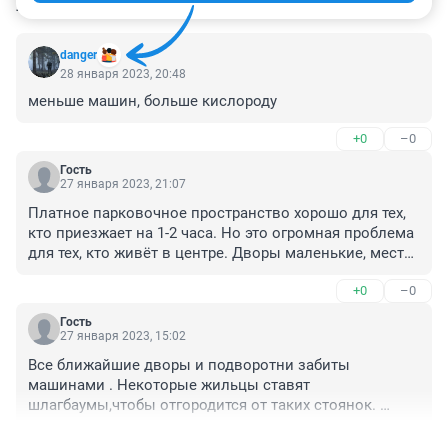
КОММЕНТАРИИ
54
danger
28 января 2023, 20:48
меньше машин, больше кислороду
+0
–0
Гость
27 января 2023, 21:07
Платное парковочное пространство хорошо для тех, 
кто приезжает на 1-2 часа. Но это огромная проблема 
для тех, кто живёт в центре. Дворы маленькие, места 
всем жильцам не хватает. Что делать, если в 
+0
–0
командировку, в отпуск уехал или в больницу 
положили. Никто машину не переставит. А 
Гость
пенсионеры?! 40% пенсии отдавать за парковку 
27 января 2023, 15:02
рядом с домом? Знаете у моей мамы здоровье уже не 
Все ближайшие дворы и подворотни забиты 
то с тяжёлыми сумками (с урожаем) тащиться до 
машинами . Некоторые жильцы ставят 
автобуса, потом стоя ехать, потом опять тащить 
шлагбаумы,чтобы отгородится от таких стоянок. 
сумки от остановки. Вот так заработала мама себе на 
Возьмите поликлинику 4 на Горького там места для 
машину, а сейчас чиновники лишают ее этого 
+0
–0
инвалидов занимают с утра до вечера с офисов 