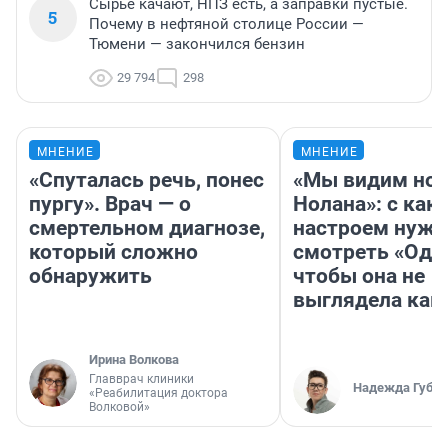
Сырье качают, НПЗ есть, а заправки пустые.
5
Почему в нефтяной столице России —
Тюмени — закончился бензин
29 794
298
МНЕНИЕ
МНЕНИЕ
«Спуталась речь, понес
«Мы видим нов
пургу». Врач — о
Нолана»: с как
смертельном диагнозе,
настроем нужн
который сложно
смотреть «Оди
обнаружить
чтобы она не
выглядела как
Ирина Волкова
Главврач клиники
Надежда Губар
«Реабилитация доктора
Волковой»