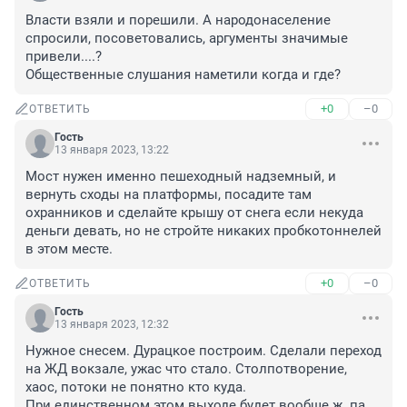
Власти взяли и порешили. А народонаселение 
спросили, посоветовались, аргументы значимые 
привели....?

Общественные слушания наметили когда и где?
+0
–0
ОТВЕТИТЬ
Гость
13 января 2023, 13:22
Мост нужен именно пешеходный надземный, и 
вернуть сходы на платформы, посадите там 
охранников и сделайте крышу от снега если некуда 
деньги девать, но не стройте никаких пробкотоннелей 
в этом месте.
+0
–0
ОТВЕТИТЬ
Гость
13 января 2023, 12:32
Нужное снесем. Дурацкое построим. Сделали переход 
на ЖД вокзале, ужас что стало. Столпотворение, 
хаос, потоки не понятно кто куда. 

При единственном этом выходе будет вообще ж..па.