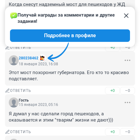
Когда снесут надземный мост для пешеходов у ЖД 
вокзала, все будут бегать по путям и под вагонами. 
Получай награды за комментарии и другие 
Будет много трупов. Я живу на Маяке, через этот мост 
задания!
мне удобнее и быстрее пешком попадать в центр. 
Очень удобно ходить в налоговую и на Цветной 
Подробнее в профиле
бульвар.
+0
–0
ОТВЕТИТЬ
280238462
18 января 2023, 16:08
Этот мост похоронит губернатора. Его кто то красиво 
подставляет.
+0
–0
ОТВЕТИТЬ
Гость
15 января 2023, 05:16
Я думал у нас сделали город пешеходов, а 
оказывается и этим "тварям" жизни не дают)))
+0
–0
ОТВЕТИТЬ