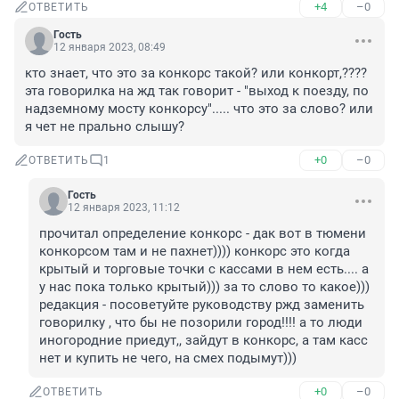
+4
–0
ОТВЕТИТЬ
Гость
12 января 2023, 08:49
кто знает, что это за конкорс такой? или конкорт,???? 
эта говорилка на жд так говорит - "выход к поезду, по 
надземному мосту конкорсу"..... что это за слово? или 
я чет не прально слышу?
+0
–0
ОТВЕТИТЬ
1
Гость
12 января 2023, 11:12
прочитал определение конкорс - дак вот в тюмени 
конкорсом там и не пахнет)))) конкорс это когда 
крытый и торговые точки с кассами в нем есть.... а 
у нас пока только крытый))) за то слово то какое))) 
редакция - посоветуйте руководству ржд заменить 
говорилку , что бы не позорили город!!!! а то люди 
иногородние приедут,, зайдут в конкорс, а там касс 
нет и купить не чего, на смех подымут)))
+0
–0
ОТВЕТИТЬ