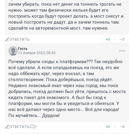
зачем убирать. пока нет денег на тоннель трогать не 
нужно. может там физически нельзя будет его 
построить когда будут проект делать. а мост снесут и 
новый построить не дадут. да и зачем тоннель там. 
сделайте на авторемонтной мост. там нужнее.
+0
–0
ОТВЕТИТЬ
Гость
13 января 2023, 08:43
Почему убрали сходы к платформам??? Так неудобно 
всё сделали. А если опаздываешь на поезд, это же 
надо оббежать круг, через вокзал, а там 
столпотворение. Пока доберёшься, поезд уйдёт. 
Недавно знакомый ехал через наш город, мы пока 
добрались, поезд должен был уйти, пришлось с моста 
кидать пакет для знакомого. А был бы сход к 
платформе, мы могли бы и увидеться и обняться. У 
нас всё делают через одно место... Всё для народа! 
По мучайтесь... Дурдом!
+0
–0
ОТВЕТИТЬ
1