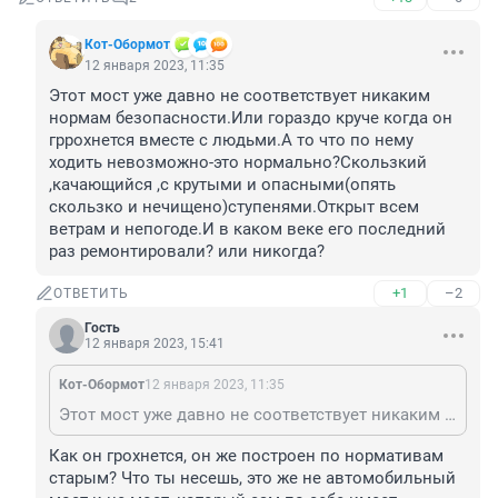
Кот-Обормот
12 января 2023, 11:35
Этот мост уже давно не соответствует никаким 
нормам безопасности.Или гораздо круче когда он 
гррохнется вместе с людьми.А то что по нему 
ходить невозможно-это нормально?Скользкий 
,качающийся ,с крутыми и опасными(опять 
скользко и нечищено)ступенями.Открыт всем 
ветрам и непогоде.И в каком веке его последний 
раз ремонтировали? или никогда?
+1
–2
ОТВЕТИТЬ
Гость
12 января 2023, 15:41
Кот-Обормот
12 января 2023, 11:35
Этот мост уже давно не соответствует никаким нормам безопасности.Или гораздо круче когда он гррохнется вместе с людьми.А то что по нему ходить невозможно-это нормально?Скользкий ,качающийся ,с крутыми и опасными(опять скользко и нечищено)ступенями.Открыт всем ветрам и непогоде.И в каком веке его последний раз ремонтировали? или никогда?
Как он грохнется, он же построен по нормативам 
старым? Что ты несешь, это же не автомобильный 