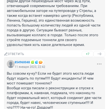
рядом другой пешеходный мост через ж/д пути, 
отвечающий современным требованиям. При 
автомобильном заторе на путепроводе у Стрелы, а 
также когда встанет намертво центр (Республика, 
Ленина, Герцена), это единственная возможность 
попасть большому количеству людей из одной части 
города в другую. Ситуации бывают разные, 
вызывающие коллапс в городе. Только после этого 
стройте подземные тоннели для своего 
удовольствия хоть какое длительное время.
+7
–0
ОТВЕТИТЬ
854960048
11 января 2023, 22:42
Вы совсем ку-ку? Если не будет этого моста люди 
будут ходить по путям!!!!! Будут инциденты! И чем 
мост помешает тоннелю? 

Вообще когда писали о реконструкции и спуске к 
платформам, я, наивная, подумала, что наконец-то 
будет нормальный мост, который соединит две части 
города, будет навес, человеческие ступеньки!!!! И 
что???? Ни-че-го! Дурдом!!!