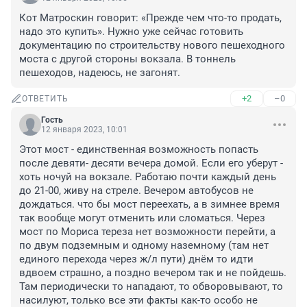
Кот Матроскин говорит: «Прежде чем что-то продать, 
надо это купить». Нужно уже сейчас готовить 
документацию по строительству нового пешеходного 
моста с другой стороны вокзала. В тоннель 
пешеходов, надеюсь, не загонят.
+2
–0
ОТВЕТИТЬ
Гость
12 января 2023, 10:01
Этот мост - единственная возможность попасть 
после девяти- десяти вечера домой. Если его уберут - 
хоть ночуй на вокзале. Работаю почти каждый день 
до 21-00, живу на стреле. Вечером автобусов не 
дождаться. что бы мост переехать, а в зимнее время 
так вообще могут отменить или сломаться. Через 
мост по Мориса тереза нет возможности перейти, а 
по двум подземным и одному наземному (там нет 
единого перехода через ж/л пути) днём то идти 
вдвоем страшно, а поздно вечером так и не пойдешь. 
Там периодически то нападают, то обворовывают, то 
насилуют, только все эти факты как-то особо не 