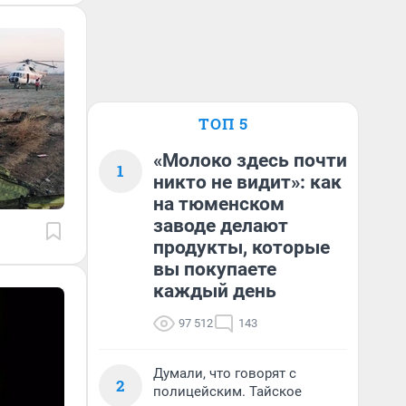
ТОП 5
«Молоко здесь почти
1
никто не видит»: как
на тюменском
заводе делают
продукты, которые
вы покупаете
каждый день
97 512
143
Думали, что говорят с
2
полицейским. Тайское