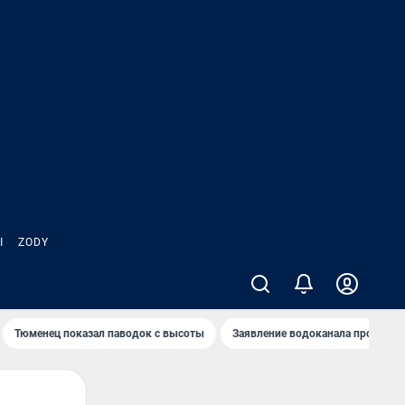
Ы
ZODY
Тюменец показал паводок с высоты
Заявление водоканала про запа