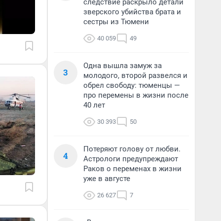
следствие раскрыло детали
зверского убийства брата и
сестры из Тюмени
40 059
49
Одна вышла замуж за
3
молодого, второй развелся и
обрел свободу: тюменцы —
про перемены в жизни после
40 лет
30 393
50
Потеряют голову от любви.
4
Астрологи предупреждают
Раков о переменах в жизни
уже в августе
26 627
7