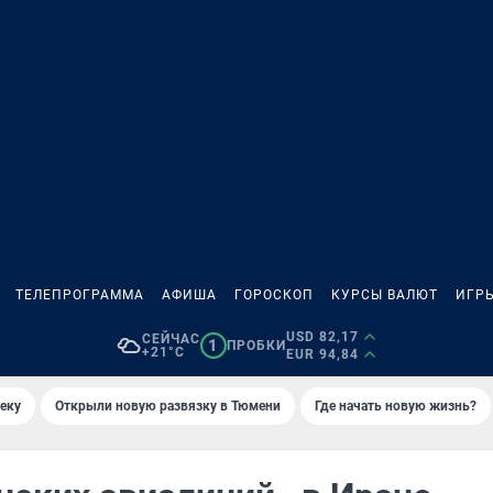
ТЕЛЕПРОГРАММА
АФИША
ГОРОСКОП
КУРСЫ ВАЛЮТ
ИГР
USD 82,17
СЕЙЧАС
1
ПРОБКИ
+21°C
EUR 94,84
еку
Открыли новую развязку в Тюмени
Где начать новую жизнь?