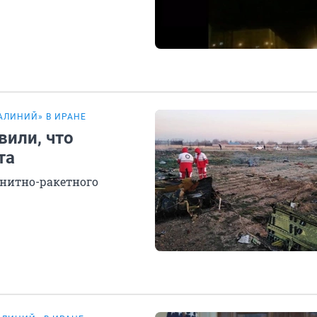
АЛИНИЙ» В ИРАНЕ
или, что
та
енитно-ракетного