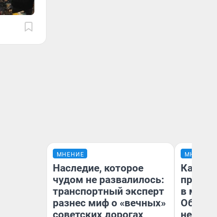
МНЕНИЕ
МНЕНИЕ
Наследие, которое
Какие 
чудом не развалилось:
продук
транспортный эксперт
в мага
разнес миф о «вечных»
Обзор 
советских дорогах
нескол