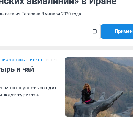
нских авиалиний» в Иране
ылета из Тегерана 8 января 2020 года
Примен
АВИАЛИНИЙ» В ИРАНЕ
РЕПОРТАЖ
ырь и чай —
о можно успеть за один
ни ждут туристов