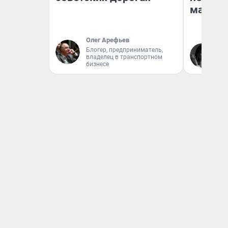
маркет
Олег Арефьев
Ак
Блогер, предприниматель,
владелец в транспортном
Ру
бизнесе
аг