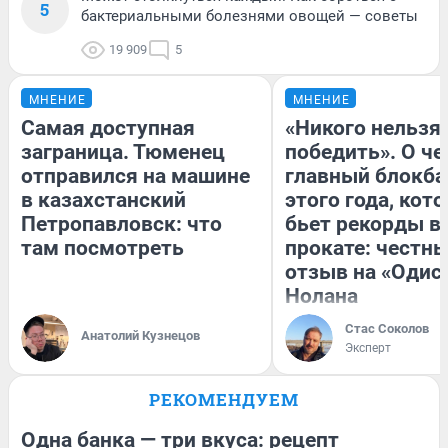
5
бактериальными болезнями овощей — советы
19 909
5
МНЕНИЕ
МНЕНИЕ
Самая доступная
«Никого нельзя
заграница. Тюменец
победить». О ч
отправился на машине
главный блокба
в казахстанский
этого года, кот
Петропавловск: что
бьет рекорды в
там посмотреть
прокате: честн
отзыв на «Одис
Нолана
Стас Соколов
Анатолий Кузнецов
Эксперт
РЕКОМЕНДУЕМ
Одна банка — три вкуса: рецепт