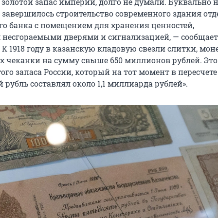
 золотой запас империи, долго не думали. Буквально 
 завершилось строительство современного здания от
го банка с помещением для хранения ценностей,
несгораемыми дверями и сигнализацией, — сообщает
 К 1918 году в казанскую кладовую свезли слитки, мон
их чеканки на сумму свыше 650 миллионов рублей. Эт
го запаса России, который на тот момент в пересчете
 рубль составлял около 1,1 миллиарда рублей».