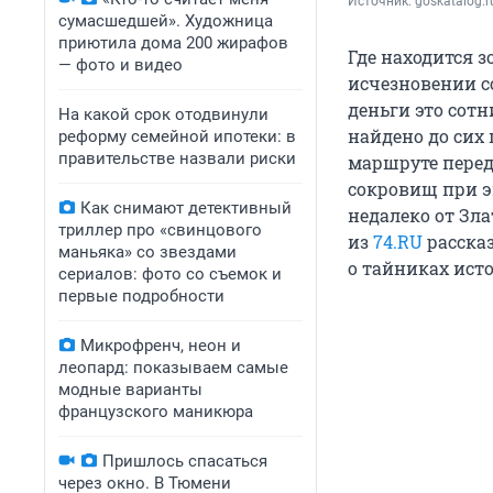
Источник: 
goskatalog.
сумасшедшей». Художница
приютила дома 200 жирафов
Где находится з
— фото и видео
исчезновении с
деньги это сотн
На какой срок отодвинули
найдено до сих
реформу семейной ипотеки: в
правительстве назвали риски
маршруте передв
сокровищ при э
Как снимают детективный
недалеко от Зл
триллер про «свинцового
из
74.RU
рассказ
маньяка» со звездами
о тайниках ист
сериалов: фото со съемок и
первые подробности
Микрофренч, неон и
леопард: показываем самые
модные варианты
французского маникюра
Пришлось спасаться
через окно. В Тюмени