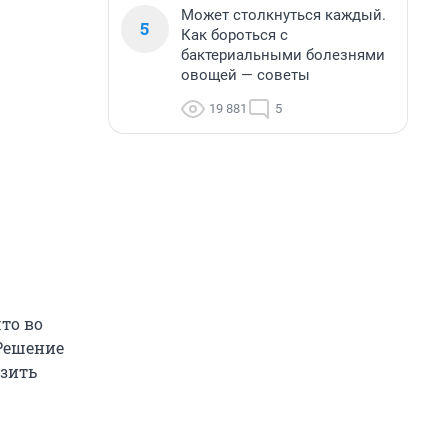
Может столкнуться каждый.
5
Как бороться с
бактериальными болезнями
овощей — советы
19 881
5
то во
 Решение
озить