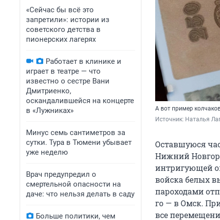
«Сейчас бы всё это
запретили»: истории из
советского детства в
пионерских лагерях
Работает в клинике и
играет в театре — что
известно о сестре Вани
Дмитриенко,
оскандалившейся на концерте
А вот пример колчаков
в «Лужниках»
Источник: 
Наталья Ла
Минус семь сантиметров за
сутки. Тура в Тюмени убывает
Оставшуюся част
уже неделю
Нижний Новгоро
интригующей ока
Врач предупредил о
войска белых в
смертельной опасности на
пароходами отпр
даче: что нельзя делать в саду
го — в Омск. Пр
все перемещени
Больше политики, чем