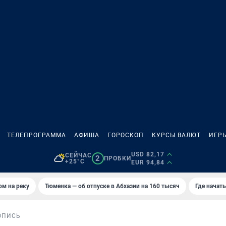
ТЕЛЕПРОГРАММА
АФИША
ГОРОСКОП
КУРСЫ ВАЛЮТ
ИГР
USD 82,17
СЕЙЧАС
2
ПРОБКИ
+25°C
EUR 94,84
ом на реку
Тюменка — об отпуске в Абхазии на 160 тысяч
Где начат
ОПИСЬ