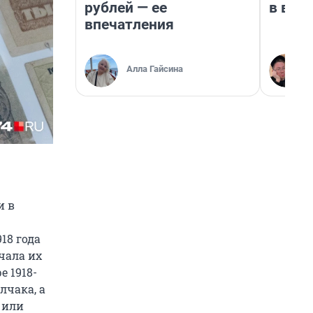
рублей — ее
в вос
впечатления
Алла Гайсина
и в
18 года
чала их
е 1918-
лчака, а
 или