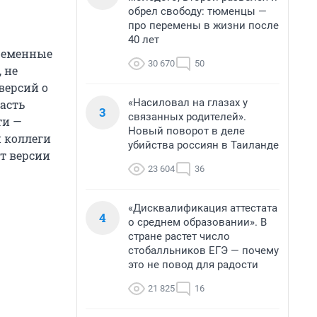
обрел свободу: тюменцы —
про перемены в жизни после
40 лет
временные
30 670
50
 не
версий о
«Насиловал на глазах у
асть
3
связанных родителей».
ти —
Новый поворот в деле
и коллеги
убийства россиян в Таиланде
ют версии
23 604
36
«Дисквалификация аттестата
4
о среднем образовании». В
стране растет число
стобалльников ЕГЭ — почему
это не повод для радости
21 825
16