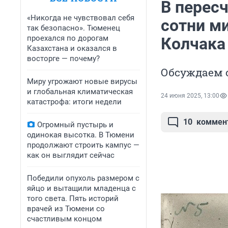
В перес
«Никогда не чувствовал себя
сотни м
так безопасно». Тюменец
проехался по дорогам
Колчака
Казахстана и оказался в
восторге — почему?
Обсуждаем с
Миру угрожают новые вирусы
и глобальная климатическая
24 июня 2025, 13:00
катастрофа: итоги недели
10
коммен
Огромный пустырь и
одинокая высотка. В Тюмени
продолжают строить кампус —
как он выглядит сейчас
Победили опухоль размером с
яйцо и вытащили младенца с
того света. Пять историй
врачей из Тюмени со
счастливым концом