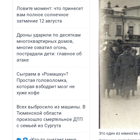
Ловите момент: что принесет
вам полное солнечное
затмение 12 августа
Дроны ударили по десяткам
многоквартирных домов,
многие охватил огонь,
пострадали дети: главное об
атаке
Сыграем в «Ромашку»?
Простая головоломка,
которая взбодрит мозг не
хуже кофе
Всех выбросило из машины. В
Тюменской области
произошло смертельное ДТП
с семьей из Сургута
Это один из немногих
«Кто-то считает меня