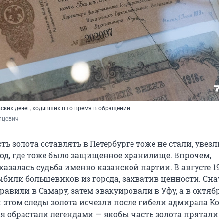
ских денег, ходивших в то время в обращении
пцевич
ь золота оставлять в Петербурге тоже не стали, увезл
д, где тоже было защищенное хранилище. Впрочем,
залась судьба именно казанской партии. В августе 19
ыбили большевиков из города, захватив ценности. Сна
авили в Самару, затем эвакуировали в Уфу, а в октябр
и этом следы золота исчезли после гибели адмирала Ко
я обрастали легендами — якобы часть золота прятали