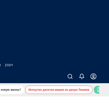
Ы
ZODY
ь новую жизнь?
Испортил десятки машин во дворе Тюмени