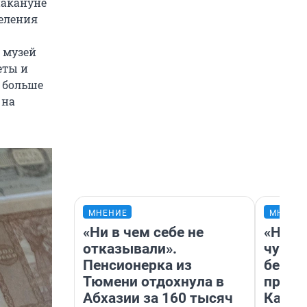
накануне
деления
 музей
еты и
о больше
 на
МНЕНИЕ
МНЕНИ
«Ни в чем себе не
«Нико
отказывали».
чувст
Пенсионерка из
безоп
Тюмени отдохнула в
проех
Абхазии за 160 тысяч
Казах