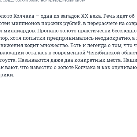
ru, Свердловский областной краеведческий музей
олото Колчака — одна из загадок XX века. Речь идет об
отен миллионов царских рублей, в перерасчете на со
и миллиардов. Пропало золото практически бесследно,
 пор, хотя попытки предпринимались неоднократно, а 
ижения ходит множество. Есть и легенда о том, что ч
вакуации осталась в современной Челябинской облас
атоуста. Называются даже два конкретных места. Наш
ывают, что известно о золоте Колчака и как оценива
орики.