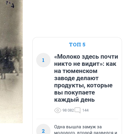
ТОП 5
«Молоко здесь почти
1
никто не видит»: как
на тюменском
заводе делают
продукты, которые
вы покупаете
каждый день
98 082
144
Одна вышла замуж за
2
молодого, второй развелся и