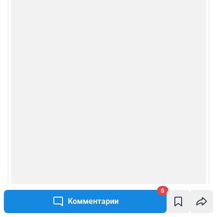
Сообщить новость
Рубрики
Реклама на сайте
Прайс-лист
О компании
Наши награды
Наши вакансии
Техподдержка
0
Комментарии
Предвыборная агитация