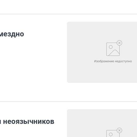
мездно
 неоязычников