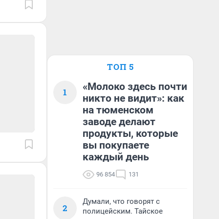
ТОП 5
«Молоко здесь почти
1
никто не видит»: как
на тюменском
заводе делают
продукты, которые
вы покупаете
каждый день
96 854
131
Думали, что говорят с
2
полицейским. Тайское