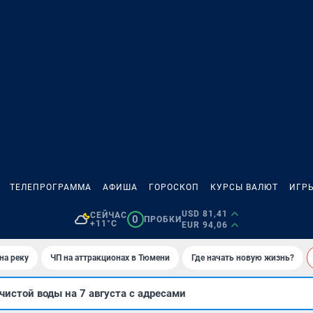
ТЕЛЕПРОГРАММА
АФИША
ГОРОСКОП
КУРСЫ ВАЛЮТ
ИГР
USD 81,41
СЕЙЧАС
0
ПРОБКИ
+11°C
EUR 94,06
на реку
ЧП на аттракционах в Тюмени
Где начать новую жизнь?
чистой воды на 7 августа с адресами