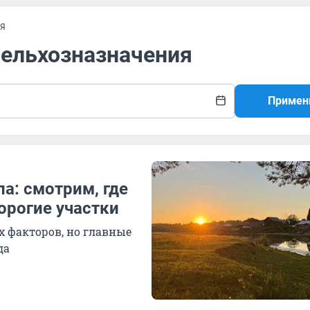
ИЯ
сельхозназначения
Примен
а: смотрим, где
рогие участки
 факторов, но главные
да