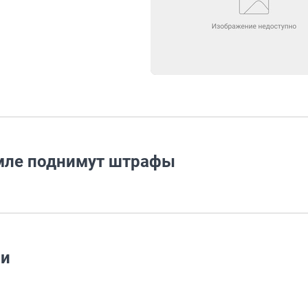
емле поднимут штрафы
ии