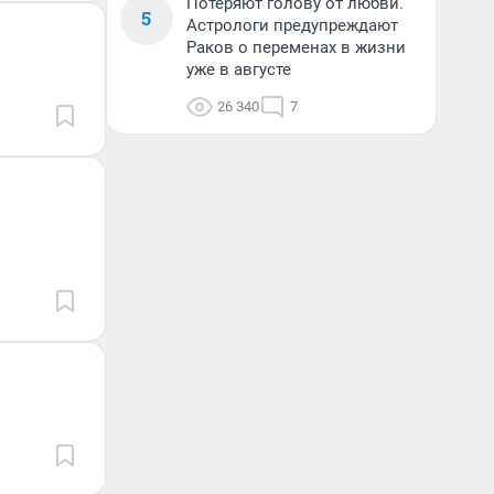
Потеряют голову от любви.
5
Астрологи предупреждают
Раков о переменах в жизни
уже в августе
26 340
7