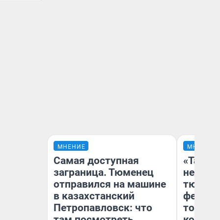
МНЕНИЕ
МНЕНИЕ
Самая доступная
«Такой
заграница. Тюменец
не виде
отправился на машине
тюменц
в казахстанский
фестива
Петропавловск: что
топлив
там посмотреть
колонк