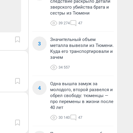
следствие раскрыло детали
зверского убийства брата и
сестры из Тюмени
39 274
47
Значительный объем
3
металла вывезли из Тюмени.
Куда его транспортировали и
зачем
34 557
Одна вышла замуж за
4
молодого, второй развелся и
обрел свободу: тюменцы —
про перемены в жизни после
40 лет
30 140
47