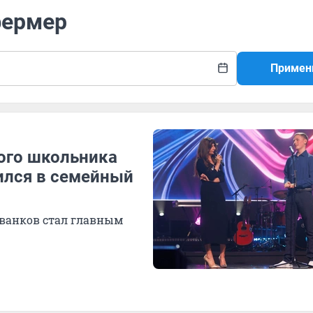
фермер
Примен
ого школьника
ился в семейный
ванков стал главным