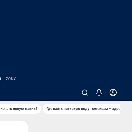
Ы
ZODY
 начать новую жизнь?
Где взять питьевую воду тюменцам — адреса