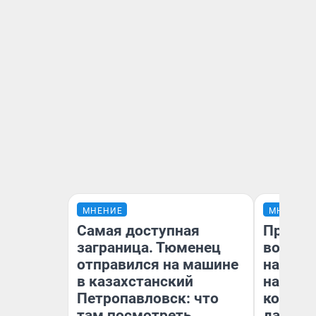
МНЕНИЕ
МНЕНИЕ
Самая доступная
Продаш
заграница. Тюменец
возьмут
отправился на машине
нам го
в казахстанский
налого
Петропавловск: что
коснет
там посмотреть
даже р