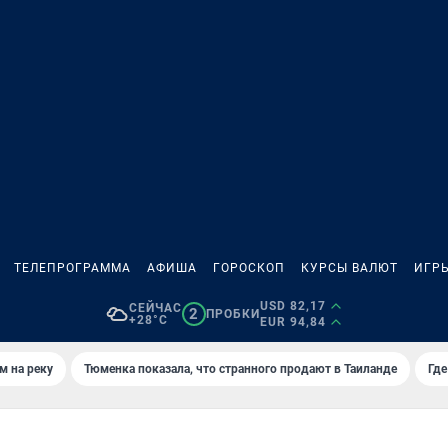
ТЕЛЕПРОГРАММА
АФИША
ГОРОСКОП
КУРСЫ ВАЛЮТ
ИГР
USD 82,17
СЕЙЧАС
2
ПРОБКИ
+28°C
EUR 94,84
м на реку
Тюменка показала, что странного продают в Таиланде
Где