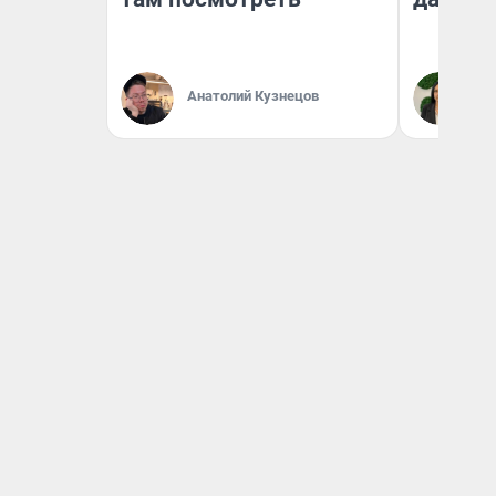
Анатолий Кузнецов
Ан