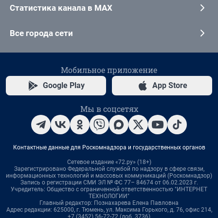
Статистика канала в MAX
Все города сети
Мобильное приложение
Google Play
App Store
Мы в соцсетях
Контактные данные для Роскомнадзора и государственных органов
Сетевое издание «72.ру» (18+)
Зарегистрировано Федеральной службой по надзору в сфере связи,
информационных технологий и массовых коммуникаций (Роскомнадзор)
Запись о регистрации СМИ ЭЛ № ФС 77– 84674 от 06.02.2023 г.
Учредитель: Общество с ограниченной ответственностью "ИНТЕРНЕТ
ТЕХНОЛОГИИ"
Главный редактор: Познахарева Елена Павловна
Адрес редакции: 625000, г. Тюмень, ул. Максима Горького, д. 76, офис 214,
+7 (3452) 56-72-72 (доб. 3736)