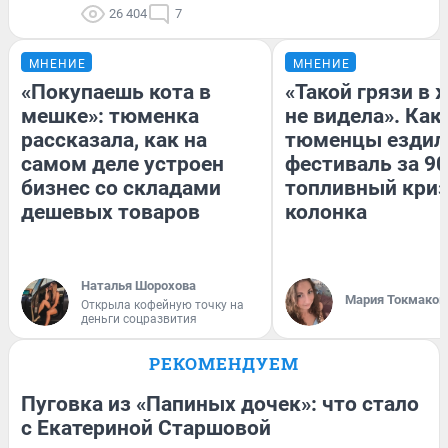
26 404
7
МНЕНИЕ
МНЕНИЕ
«Покупаешь кота в
«Такой грязи в 
мешке»: тюменка
не видела». Как
рассказала, как на
тюменцы ездил
самом деле устроен
фестиваль за 90
бизнес со складами
топливный криз
дешевых товаров
колонка
Наталья Шорохова
Мария Токмаков
Открыла кофейную точку на
деньги соцразвития
РЕКОМЕНДУЕМ
Пуговка из «Папиных дочек»: что стало
с Екатериной Старшовой