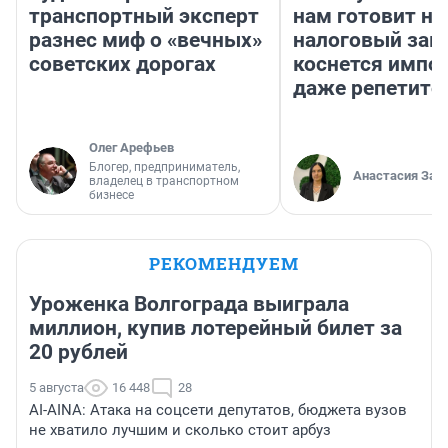
транспортный эксперт
нам готовит н
разнес миф о «вечных»
налоговый зако
советских дорогах
коснется импор
даже репетито
Олег Арефьев
Блогер, предприниматель,
Анастасия Зав
владелец в транспортном
бизнесе
РЕКОМЕНДУЕМ
Уроженка Волгограда выиграла
миллион, купив лотерейный билет за
20 рублей
5 августа
16 448
28
AI-AINA: Атака на соцсети депутатов, бюджета вузов
не хватило лучшим и сколько стоит арбуз