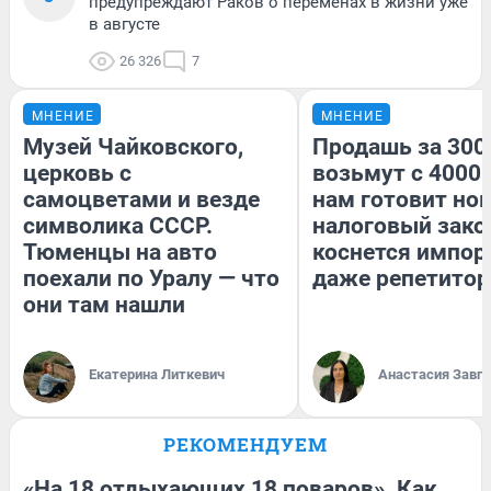
предупреждают Раков о переменах в жизни уже
в августе
26 326
7
МНЕНИЕ
МНЕНИЕ
Музей Чайковского,
Продашь за 3000
церковь с
возьмут с 4000.
самоцветами и везде
нам готовит но
символика СССР.
налоговый зако
Тюменцы на авто
коснется импор
поехали по Уралу — что
даже репетитор
они там нашли
Екатерина Литкевич
Анастасия Завг
РЕКОМЕНДУЕМ
«На 18 отдыхающих 18 поваров». Как