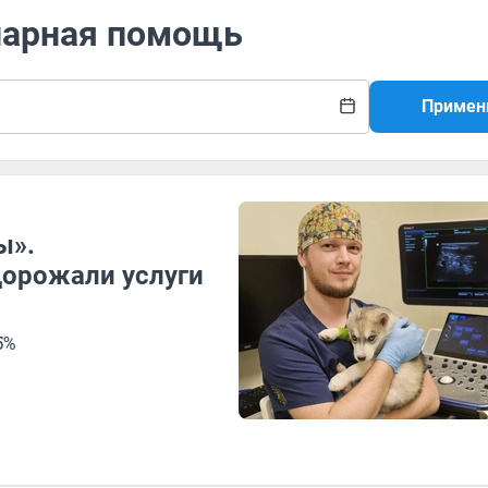
инарная помощь
Примен
ы».
одорожали услуги
5%