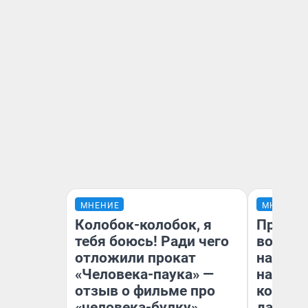
МНЕНИЕ
МНЕНИЕ
Колобок-колобок, я
Продаш
тебя боюсь! Ради чего
возьмут
отложили прокат
нам го
«Человека-паука» —
налого
отзыв о фильме про
коснет
«человека-булку»
даже р