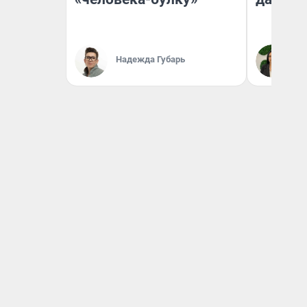
Надежда Губарь
Ан