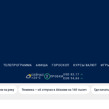
ТЕЛЕПРОГРАММА
АФИША
ГОРОСКОП
КУРСЫ ВАЛЮТ
ИГР
USD 82,17
СЕЙЧАС
2
ПРОБКИ
+24°C
EUR 94,84
ом на реку
Тюменка — об отпуске в Абхазии на 160 тысяч
Где начат