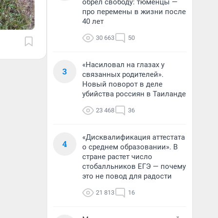
обрел свободу: тюменцы —
про перемены в жизни после
40 лет
30 663
50
«Насиловал на глазах у
3
связанных родителей».
Новый поворот в деле
убийства россиян в Таиланде
23 468
36
«Дисквалификация аттестата
4
о среднем образовании». В
стране растет число
стобалльников ЕГЭ — почему
это не повод для радости
21 813
16