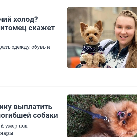
чий холод?
питомец скажет
ать одежду, обувь и
ику выплатить
погибшей собаки
й умер под
инары