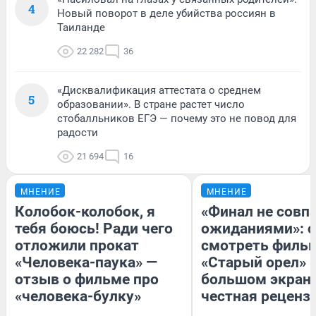
4
Новый поворот в деле убийства россиян в
Таиланде
22 282
36
«Дисквалификация аттестата о среднем
5
образовании». В стране растет число
стобалльников ЕГЭ — почему это не повод для
радости
21 694
16
МНЕНИЕ
МНЕНИЕ
Колобок-колобок, я
«Финал не совпа
тебя боюсь! Ради чего
ожиданиями»: с
отложили прокат
смотреть филь
«Человека-паука» —
«Старый орел» 
отзыв о фильме про
большом экран
«человека-булку»
честная реценз