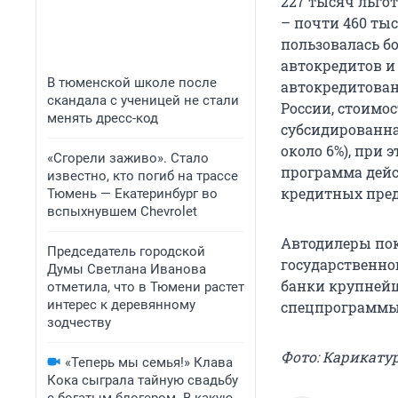
227 тысяч льгот
– почти 460 ты
пользовалась б
автокредитов и
В тюменской школе после
автокредитован
скандала с ученицей не стали
России, стоимос
менять дресс-код
субсидированна
около 6%), при
«Сгорели заживо». Стало
программа дейс
известно, кто погиб на трассе
кредитных пре
Тюмень — Екатеринбург во
вспыхнувшем Chevrolet
Автодилеры пок
Председатель городской
государственно
Думы Светлана Иванова
банки крупней
отметила, что в Тюмени растет
интерес к деревянному
спецпрограммы 
зодчеству
Фото: Карикату
«Теперь мы семья!» Клава
Кока сыграла тайную свадьбу