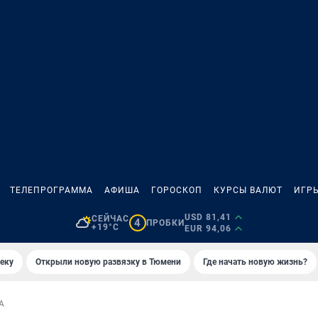
ТЕЛЕПРОГРАММА
АФИША
ГОРОСКОП
КУРСЫ ВАЛЮТ
ИГР
USD 81,41
СЕЙЧАС
4
ПРОБКИ
+19°C
EUR 94,06
еку
Открыли новую развязку в Тюмени
Где начать новую жизнь?
А