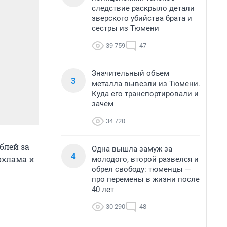
следствие раскрыло детали
зверского убийства брата и
сестры из Тюмени
39 759
47
Значительный объем
3
металла вывезли из Тюмени.
Куда его транспортировали и
зачем
34 720
блей за
Одна вышла замуж за
4
охлама и
молодого, второй развелся и
обрел свободу: тюменцы —
про перемены в жизни после
40 лет
30 290
48