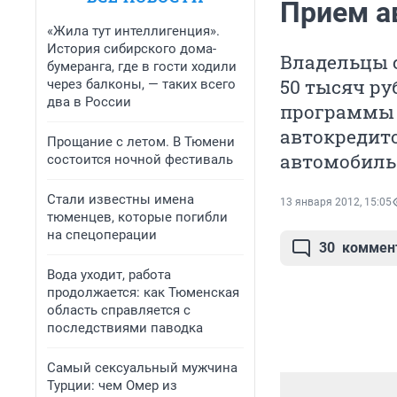
Прием а
«Жила тут интеллигенция».
История сибирского дома-
Владельцы 
бумеранга, где в гости ходили
50 тысяч ру
через балконы, — таких всего
два в России
программы 
автокредито
Прощание с летом. В Тюмени
автомобильн
состоится ночной фестиваль
Стали известны имена
13 января 2012, 15:05
тюменцев, которые погибли
на спецоперации
30
коммен
Вода уходит, работа
продолжается: как Тюменская
область справляется с
последствиями паводка
Самый сексуальный мужчина
Турции: чем Омер из