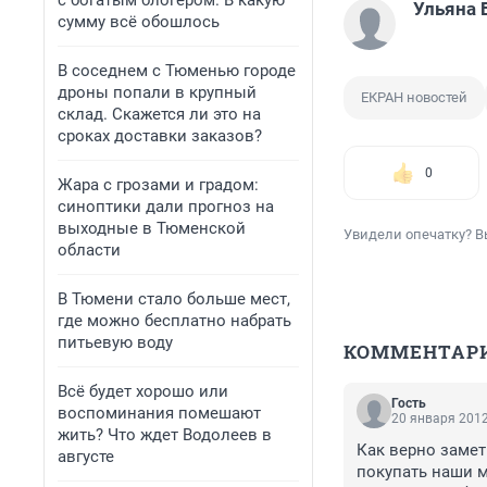
с богатым блогером. В какую
Ульяна 
сумму всё обошлось
В соседнем с Тюменью городе
дроны попали в крупный
ЕКРАН новостей
склад. Скажется ли это на
сроках доставки заказов?
0
Жара с грозами и градом:
синоптики дали прогноз на
выходные в Тюменской
Увидели опечатку? В
области
В Тюмени стало больше мест,
где можно бесплатно набрать
питьевую воду
КОММЕНТАР
Всё будет хорошо или
Гость
воспоминания помешают
20 января 2012
жить? Что ждет Водолеев в
Как верно замет
августе
покупать наши м