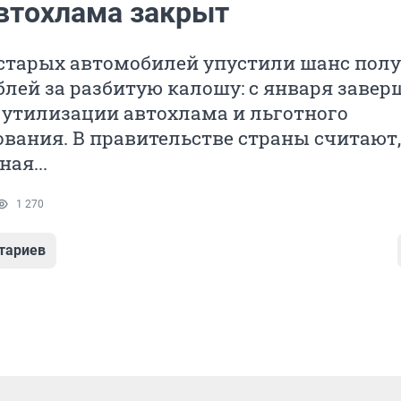
втохлама закрыт
старых автомобилей упустили шанс пол
блей за разбитую калошу: с января заве
утилизации автохлама и льготного
вания. В правительстве страны считают,
ая...
1 270
тариев