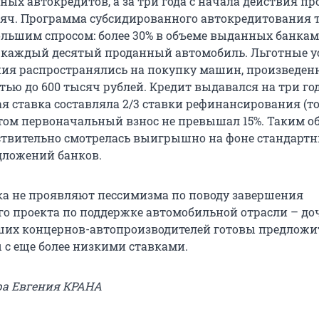
ных автокредитов, а за три года с начала действия 
сяч. Программа субсидированного автокредитования 
ольшим спросом: более 30% в объеме выданных банка
 каждый десятый проданный автомобиль. Льготные у
ия распространялись на покупку машин, произведен
тью до 600 тысяч рублей. Кредит выдавался на три год
я ставка составляла 2/3 ставки рефинансирования (то
 этом первоначальный взнос не превышал 15%. Таким о
твительно смотрелась выигрышно на фоне стандарт
дложений банков.
а не проявляют пессимизма по поводу завершения
го проекта по поддержке автомобильной отрасли – до
ших концернов-автопроизводителей готовы предложи
с еще более низкими ставками.
ра Евгения КРАНА