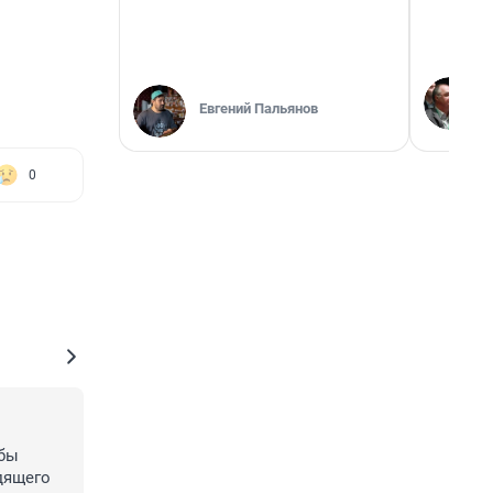
Евгений Пальянов
0
бы 
ящего 