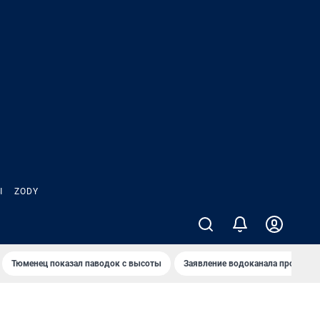
Ы
ZODY
Тюменец показал паводок с высоты
Заявление водоканала про запа