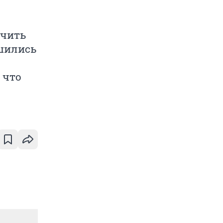
учить
ршились
 что