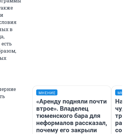
программы
также
ми
словия
ных в
а,
 есть
бразом,
ных
черние
МНЕНИЕ
МНЕНИ
ть
«Аренду подняли почти
Насле
втрое». Владелец
чудом
тюменского бара для
транс
неформалов рассказал,
разне
почему его закрыли
совет