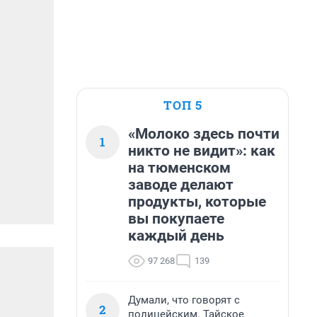
ТОП 5
«Молоко здесь почти
1
никто не видит»: как
на тюменском
заводе делают
продукты, которые
вы покупаете
каждый день
97 268
139
Думали, что говорят с
2
полицейским. Тайское