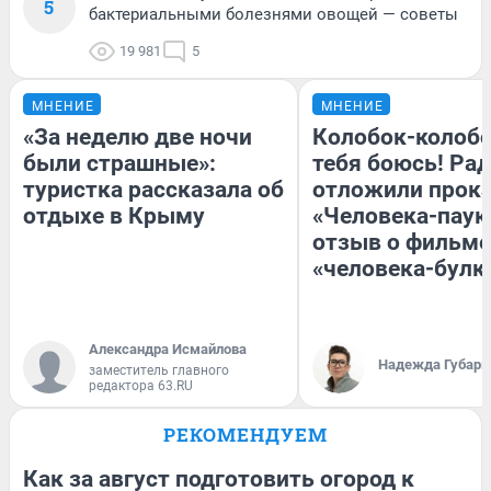
5
бактериальными болезнями овощей — советы
19 981
5
МНЕНИЕ
МНЕНИЕ
«За неделю две ночи
Колобок-колобо
были страшные»:
тебя боюсь! Рад
туристка рассказала об
отложили прок
отдыхе в Крыму
«Человека-паук
отзыв о фильме
«человека-булк
Александра Исмайлова
Надежда Губарь
заместитель главного
редактора 63.RU
РЕКОМЕНДУЕМ
Как за август подготовить огород к