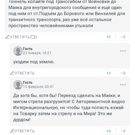
Тоннель копайте под Транссибом от Войновки до 
Маяка для внутригородского сообщения и ещё один 
под ним от ст.Подъём до Борового или Винзилей для 
транзитного транспорта, раз уже всё остальное 
пространство человейниками утыкали
+5
–0
ОТВЕТИТЬ
3
Гость
23 января, 18:21
уходим под землю.
+3
–0
ОТВЕТИТЬ
Гость
15 февраля, 00:41
Да хотя бы, хотя бы! Переезд сделать на Маяке, и 
мигом стрела разгрузится! С Авторемонтной видно 
Интернациональную, но чтобы туда попасть езжай 
на Товарку затем на стрелу и на Мира! Это же 
дурдом!
+0
–0
ОТВЕТИТЬ