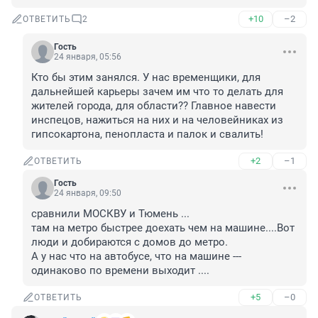
+10
–2
ОТВЕТИТЬ
2
Гость
24 января, 05:56
Кто бы этим занялся. У нас временщики, для 
дальнейшей карьеры зачем им что то делать для 
жителей города, для области?? Главное навести 
инспецов, нажиться на них и на человейниках из 
гипсокартона, пенопласта и палок и свалить!
+2
–1
ОТВЕТИТЬ
Гость
24 января, 09:50
сравнили МОСКВУ и Тюмень ...

там на метро быстрее доехать чем на машине....Вот 
люди и добираются с домов до метро. 

А у нас что на автобусе, что на машине --- 
одинаково по времени выходит ....
+5
–0
ОТВЕТИТЬ