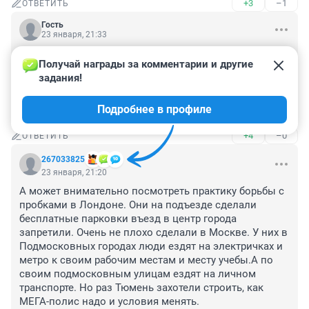
+3
–1
ОТВЕТИТЬ
Гость
23 января, 21:33
Фото в шапке - 7 машин на выделенке,сколько у нас 
Получай награды за комментарии и другие 
щас штраф за выделенку?

задания!
А почему 7 машин на выделенке?

Потому что от горького до машарова нет ни одной 
Подробнее в профиле
камеры))
+4
–0
ОТВЕТИТЬ
267033825
23 января, 21:20
А может внимательно посмотреть практику борьбы с 
пробками в Лондоне. Они на подъезде сделали 
бесплатные парковки въезд в центр города 
запретили. Очень не плохо сделали в Москве. У них в 
Подмосковных городах люди ездят на электричках и 
метро к своим рабочим местам и месту учебы.А по 
своим подмосковным улицам ездят на личном 
транспорте. Но раз Тюмень захотели строить, как 
МЕГА-полис надо и условия менять.