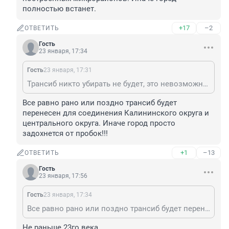
полностью встанет.
+17
–2
ОТВЕТИТЬ
Гость
23 января, 17:34
Гость
23 января, 17:31
Трансиб никто убирать не будет, это невозможно. Плохо то, что нет генерального плана развития транспортной инфраструктуры города. Всё делается на коленке по остаточному принципу после застройки. Последствия для города будут тяжелые, нужно будет принимать решения по сносу вновь построенных микрорайонов. Иначе город полностью встанет.
Все равно рано или поздно трансиб будет 
перенесен для соединения Калининского округа и 
центрального округа. Иначе город просто 
задохнется от пробок!!!
+1
–13
ОТВЕТИТЬ
Гость
23 января, 17:56
Гость
23 января, 17:34
Все равно рано или поздно трансиб будет перенесен для соединения Калининского округа и центрального округа. Иначе город просто задохнется от пробок!!!
Не раньше 23го века.