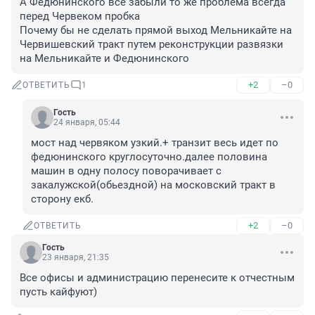
А Федюнинского все забыли то же проблема всегда 
перед Червеком пробка

Почему бы не сделать прямой выход Мельникайте на 
Червишевский тракт путем реконструкции развязки 
на Мельникайте и Федюнинского
+2
–0
ОТВЕТИТЬ
1
Гость
24 января, 05:44
мост над червяком узкий.+ транзит весь идет по 
федюнинского круглосуточно.далее половина 
машин в одну полосу поворачивает с 
закалужской(обьездной) на московский тракт в 
сторону екб.
+2
–0
ОТВЕТИТЬ
Гость
23 января, 21:35
Все офисы и администрацию перенесите к отчестным 
пусть кайфуют)