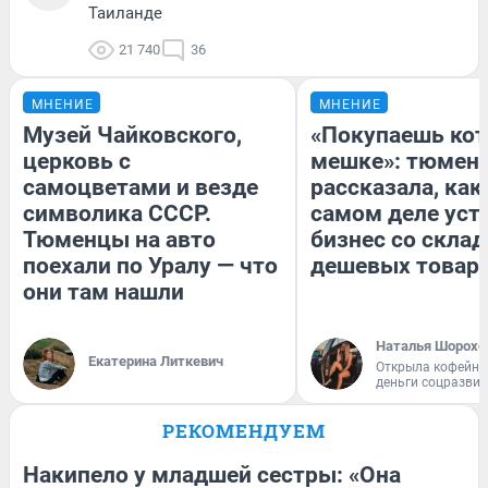
Таиланде
21 740
36
МНЕНИЕ
МНЕНИЕ
Музей Чайковского,
«Покупаешь кот
церковь с
мешке»: тюмен
самоцветами и везде
рассказала, как
символика СССР.
самом деле уст
Тюменцы на авто
бизнес со скла
поехали по Уралу — что
дешевых товар
они там нашли
Наталья Шорохо
Екатерина Литкевич
Открыла кофейну
деньги соцразви
РЕКОМЕНДУЕМ
Накипело у младшей сестры: «Она