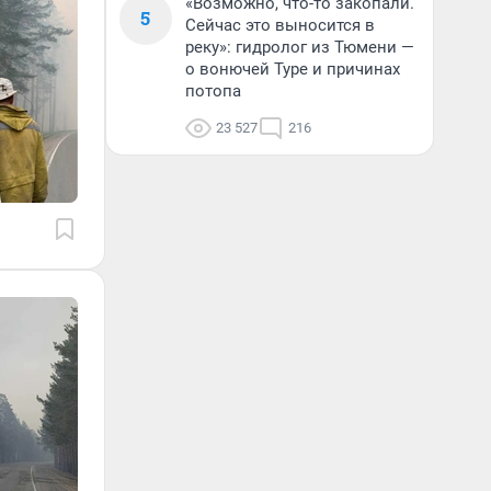
«Возможно, что-то закопали.
5
Сейчас это выносится в
реку»: гидролог из Тюмени —
о вонючей Туре и причинах
потопа
23 527
216