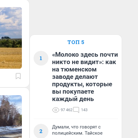
ТОП 5
«Молоко здесь почти
1
никто не видит»: как
на тюменском
заводе делают
продукты, которые
вы покупаете
каждый день
97 462
143
Думали, что говорят с
2
полицейским. Тайское