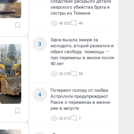
следствие раскрыло детали
зверского убийства брата и
сестры из Тюмени
40 025
49
Одна вышла замуж за
3
молодого, второй развелся и
обрел свободу: тюменцы —
про перемены в жизни после
40 лет
30 378
50
Потеряют голову от любви.
4
Астрологи предупреждают
Раков о переменах в жизни
уже в августе
26 612
7