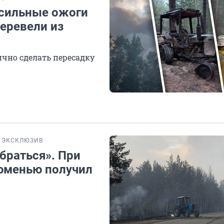
 сильные ожоги
еревели из
чно сделать пересадку
ЭКСКЛЮЗИВ
ыбраться». При
юменью получил