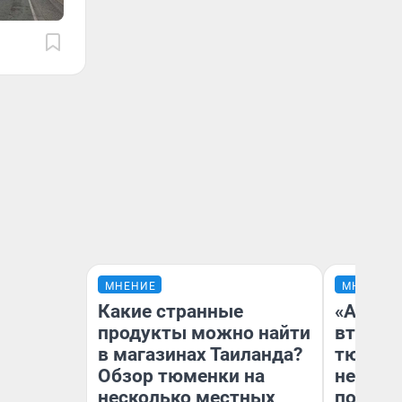
МНЕНИЕ
МНЕНИЕ
Какие странные
«Аренд
продукты можно найти
втрое»
в магазинах Таиланда?
тюменс
Обзор тюменки на
неформ
несколько местных
почему