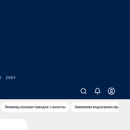
Ы
ZODY
Тюменец показал паводок с высоты
Заявление водоканала про запа