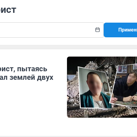
рист
Примен
рист, пытаясь
ал землей двух