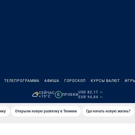
ТЕЛЕПРОГРАММА
АФИША
ГОРОСКОП
КУРСЫ ВАЛЮТ
ИГР
USD 82,17
СЕЙЧАС
0
ПРОБКИ
+19°C
EUR 94,84
еку
Открыли новую развязку в Тюмени
Где начать новую жизнь?