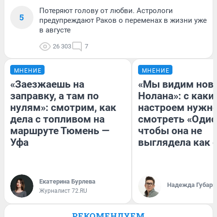
Потеряют голову от любви. Астрологи
5
предупреждают Раков о переменах в жизни уже
в августе
26 303
7
МНЕНИЕ
МНЕНИЕ
«Заезжаешь на
«Мы видим нов
заправку, а там по
Нолана»: с каки
нулям»: смотрим, как
настроем нужн
дела с топливом на
смотреть «Одис
маршруте Тюмень —
чтобы она не
Уфа
выглядела как 
Екатерина Бурлева
Надежда Губарь
Журналист 72.RU
РЕКОМЕНДУЕМ