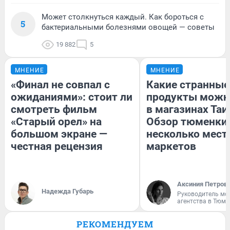
Может столкнуться каждый. Как бороться с
5
бактериальными болезнями овощей — советы
19 882
5
МНЕНИЕ
МНЕНИЕ
«Финал не совпал с
Какие странные
ожиданиями»: стоит ли
продукты можн
смотреть фильм
в магазинах Таи
«Старый орел» на
Обзор тюменки 
большом экране —
несколько мес
честная рецензия
маркетов
Аксиния Петров
Надежда Губарь
Руководитель мо
агентства в Тюме
РЕКОМЕНДУЕМ