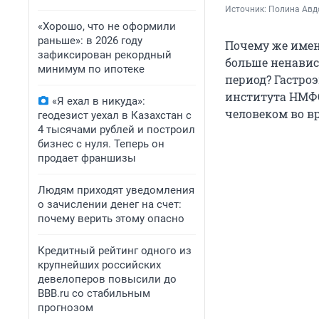
Источник: 
Полина Авд
«Хорошо, что не оформили
раньше»: в 2026 году
Почему же имен
зафиксирован рекордный
больше ненавис
минимум по ипотеке
период? Гастро
института НМФО
«Я ехал в никуда»:
человеком во в
геодезист уехал в Казахстан с
4 тысячами рублей и построил
бизнес с нуля. Теперь он
продает франшизы
Людям приходят уведомления
о зачислении денег на счет:
почему верить этому опасно
Кредитный рейтинг одного из
крупнейших российских
девелоперов повысили до
BBB.ru со стабильным
прогнозом