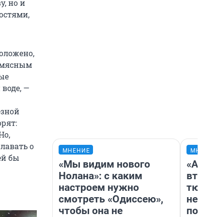
у, но и
остями,
положено,
, мясным
ые
 воде, —
езной
орят:
Но,
плавать о
МНЕНИЕ
МНЕНИ
ей бы
«Мы видим нового
«Арен
Нолана»: с каким
втрое
настроем нужно
тюмен
смотреть «Одиссею»,
нефор
чтобы она не
почем