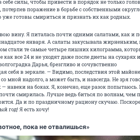
 себе силы, чтобы привести в порядок не только голов
, потерпев поражение в борьбе с собственными округл
о уже готовы смириться и признать их как родных.
вою вину. Я питалась почти одними салатами, как и 
ринадцатое января. А салаты закусывала жирненьким
гом стали те самые четыре лишних килограмма, котор
 как все 24 и не уходят даже после диеты на сухарях и
волгоградка Дарья, брезгливо и сочувственно
я себя в зеркале. — Видимо, последствия этой майон
со мной надолго, а может быть, и навсегда. Не зря гов
 — навеки на боках. Я, конечно, еще разок попытаюсь. 
 почти смирилась. Лучше ведь биться по волнам, чем 
орится. Да и по праздничному рациону скучаю. Поскор
 год! Я есть хочу!
отное, пока не отвалишься»