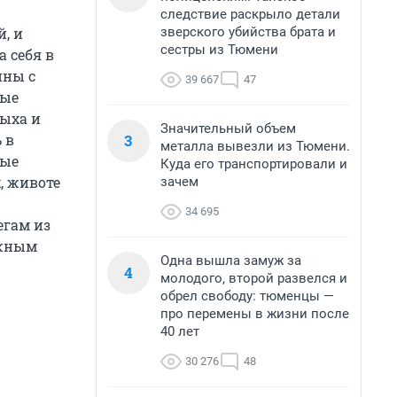
следствие раскрыло детали
зверского убийства брата и
, и
сестры из Тюмени
 себя в
ины с
39 667
47
вые
дыха и
Значительный объем
3
 в
металла вывезли из Тюмени.
ные
Куда его транспортировали и
, животе
зачем
34 695
егам из
ежным
Одна вышла замуж за
4
молодого, второй развелся и
обрел свободу: тюменцы —
про перемены в жизни после
40 лет
30 276
48