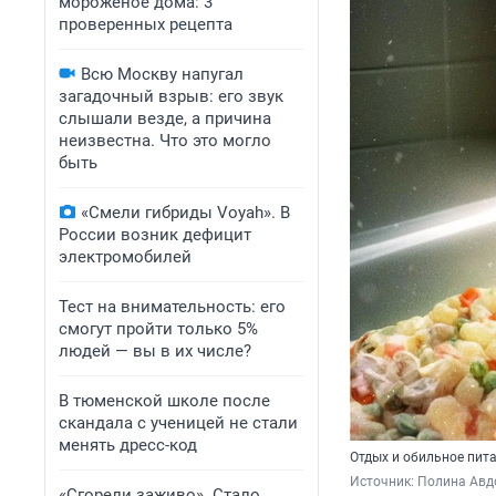
мороженое дома: 3
проверенных рецепта
Всю Москву напугал
загадочный взрыв: его звук
слышали везде, а причина
неизвестна. Что это могло
быть
«Смели гибриды Voyah». В
России возник дефицит
электромобилей
Тест на внимательность: его
смогут пройти только 5%
людей — вы в их числе?
В тюменской школе после
скандала с ученицей не стали
менять дресс-код
Отдых и обильное пит
Источник: 
Полина Авд
«Сгорели заживо». Стало