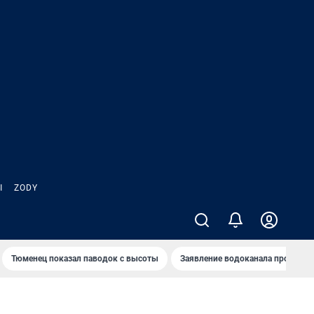
Ы
ZODY
Тюменец показал паводок с высоты
Заявление водоканала про запа