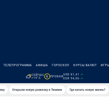
ТЕЛЕПРОГРАММА
АФИША
ГОРОСКОП
КУРСЫ ВАЛЮТ
ИГР
USD 81,41
СЕЙЧАС
6
ПРОБКИ
+19°C
EUR 94,06
еку
Открыли новую развязку в Тюмени
Где начать новую жизнь?