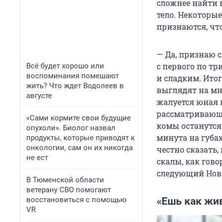
сложнее найти в
тело. Некоторые
признаются, чт
— Да, признаю с
с первого по т
Всё будет хорошо или
воспоминания помешают
и сладким. Ито
жить? Что ждет Водолеев в
выглядят на мне
августе
жалуется юная 
рассматривающа
«Сами кормите свои будущие
комы останутся 
опухоли». Биолог назвал
минута на губах
продукты, которые приводят к
онкологии, сам он их никогда
честно сказать,
не ест
скалы, как гов
следующий Новый
В Тюменской области
ветерану СВО помогают
восстановиться с помощью
«Ешь как жив
VR