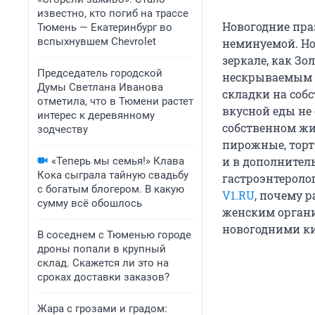
известно, кто погиб на трассе
Новогодние пра
Тюмень — Екатеринбург во
вспыхнувшем Chevrolet
неминуемой. Но 
зеркале, как З
Председатель городской
нескрываемым у
Думы Светлана Иванова
складки на собс
отметила, что в Тюмени растет
вкусной еды не 
интерес к деревянному
собственном жи
зодчеству
пирожные, торт
и в дополнител
«Теперь мы семья!» Клава
Кока сыграла тайную свадьбу
гастроэнтероло
с богатым блогером. В какую
V1.RU
, почему 
сумму всё обошлось
женским органи
новогодними ки
В соседнем с Тюменью городе
дроны попали в крупный
склад. Скажется ли это на
сроках доставки заказов?
Жара с грозами и градом: