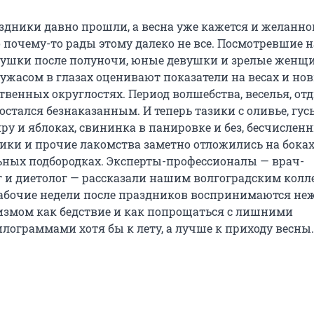
здники давно прошли, а весна уже кажется и желанной
почему-то рады этому далеко не все. Посмотревшие на
олушки после полуночи, юные девушки и зрелые женщ
жасом в глазах оценивают показатели на весах и но
твенных округлостях. Период волшебства, веселья, от
остался безнаказанным. И теперь тазики с оливье, гусь
ру и яблоках, свининка в панировке и без, бесчислен
ики и прочие лакомства заметно отложились на боках
ьных подбородках. Эксперты-профессионалы — врач-
г и диетолог — рассказали нашим волгоградским колл
рабочие недели после праздников воспринимаются н
змом как бедствие и как попрощаться с лишними
лограммами хотя бы к лету, а лучше к приходу весны.