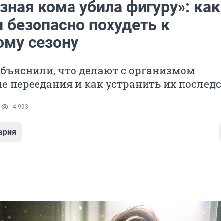
зная кома убила фигуру»: как
 безопасно похудеть к
ому сезону
бъяснили, что делают с организмом
 переедания и как устранить их послед
0
4 993
ария