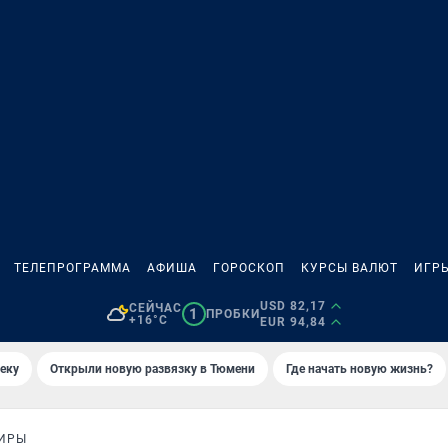
ТЕЛЕПРОГРАММА
АФИША
ГОРОСКОП
КУРСЫ ВАЛЮТ
ИГР
USD 82,17
СЕЙЧАС
1
ПРОБКИ
+16°C
EUR 94,84
еку
Открыли новую развязку в Тюмени
Где начать новую жизнь?
ТИРЫ