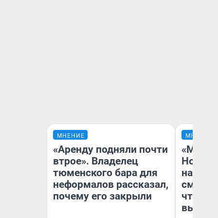
МНЕНИЕ
МНЕНИЕ
«Аренду подняли почти
«Мы ви
втрое». Владелец
Нолана
тюменского бара для
настро
неформалов рассказал,
смотре
почему его закрыли
чтобы 
выгляд