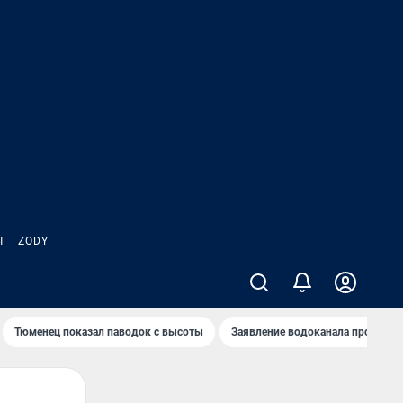
Ы
ZODY
Тюменец показал паводок с высоты
Заявление водоканала про запа