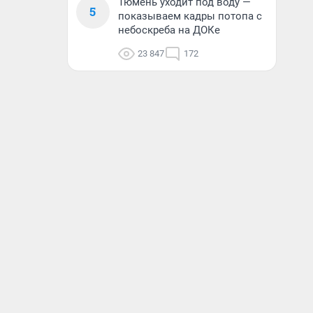
Тюмень уходит под воду —
5
показываем кадры потопа с
небоскреба на ДОКе
23 847
172