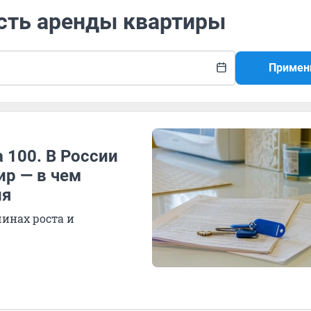
ость аренды квартиры
Примен
а 100. В России
ир — в чем
ия
инах роста и