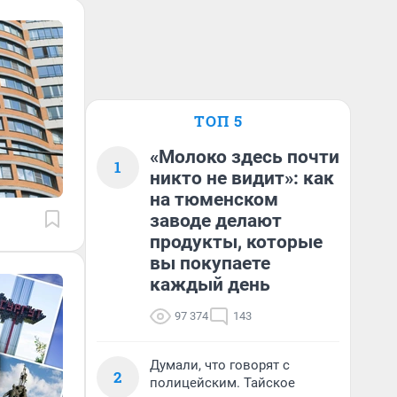
ТОП 5
«Молоко здесь почти
1
никто не видит»: как
на тюменском
заводе делают
продукты, которые
вы покупаете
каждый день
97 374
143
Думали, что говорят с
2
полицейским. Тайское