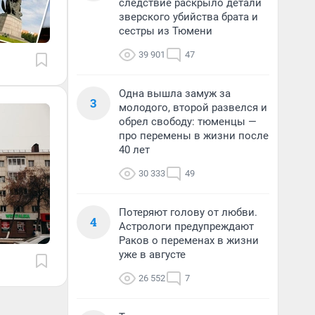
следствие раскрыло детали
зверского убийства брата и
сестры из Тюмени
39 901
47
Одна вышла замуж за
3
молодого, второй развелся и
обрел свободу: тюменцы —
про перемены в жизни после
40 лет
30 333
49
Потеряют голову от любви.
4
Астрологи предупреждают
Раков о переменах в жизни
уже в августе
26 552
7