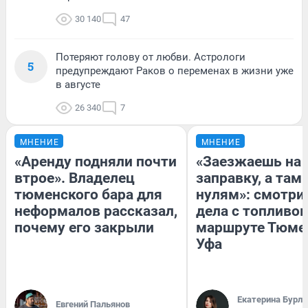
30 140
47
Потеряют голову от любви. Астрологи
5
предупреждают Раков о переменах в жизни уже
в августе
26 340
7
МНЕНИЕ
МНЕНИЕ
«Аренду подняли почти
«Заезжаешь на
втрое». Владелец
заправку, а там 
тюменского бара для
нулям»: смотри
неформалов рассказал,
дела с топливом
почему его закрыли
маршруте Тюме
Уфа
Екатерина Бурле
Евгений Пальянов