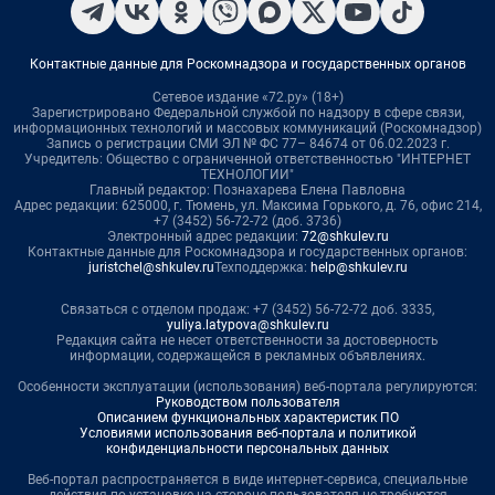
Контактные данные для Роскомнадзора и государственных органов
Сетевое издание «72.ру» (18+)
Зарегистрировано Федеральной службой по надзору в сфере связи,
информационных технологий и массовых коммуникаций (Роскомнадзор)
Запись о регистрации СМИ ЭЛ № ФС 77– 84674 от 06.02.2023 г.
Учредитель: Общество с ограниченной ответственностью "ИНТЕРНЕТ
ТЕХНОЛОГИИ"
Главный редактор: Познахарева Елена Павловна
Адрес редакции: 625000, г. Тюмень, ул. Максима Горького, д. 76, офис 214,
+7 (3452) 56-72-72 (доб. 3736)
Электронный адрес редакции:
72@shkulev.ru
Контактные данные для Роскомнадзора и государственных органов:
juristchel@shkulev.ru
Техподдержка:
help@shkulev.ru
Связаться с отделом продаж: +7 (3452) 56-72-72 доб. 3335,
yuliya.latypova@shkulev.ru
Редакция сайта не несет ответственности за достоверность
информации, содержащейся в рекламных объявлениях.
Особенности эксплуатации (использования) веб-портала регулируются:
Руководством пользователя
Описанием функциональных характеристик ПО
Условиями использования веб-портала и политикой
конфиденциальности персональных данных
Веб-портал распространяется в виде интернет-сервиса, специальные