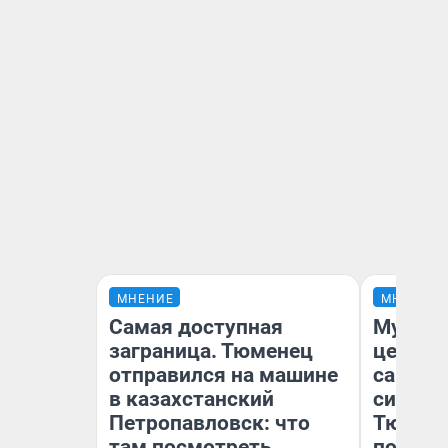
МНЕНИЕ
МНЕНИЕ
Самая доступная
Музей 
заграница. Тюменец
церков
отправился на машине
самоцв
в казахстанский
символ
Петропавловск: что
Тюменц
там посмотреть
поехали