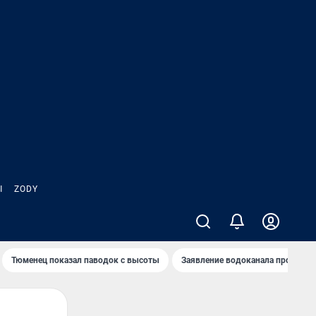
Ы
ZODY
Тюменец показал паводок с высоты
Заявление водоканала про запа