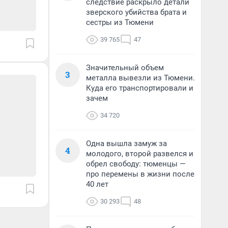
следствие раскрыло детали
зверского убийства брата и
сестры из Тюмени
39 765
47
Значительный объем
3
металла вывезли из Тюмени.
Куда его транспортировали и
зачем
34 720
Одна вышла замуж за
4
молодого, второй развелся и
обрел свободу: тюменцы —
про перемены в жизни после
40 лет
30 293
48