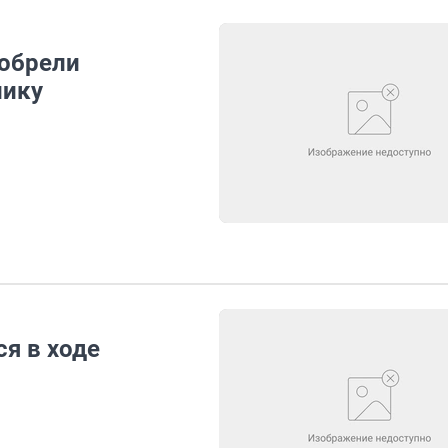
 обрели
лику
я в ходе