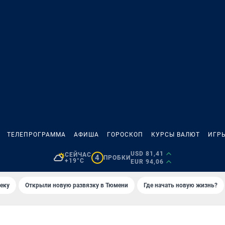
ТЕЛЕПРОГРАММА
АФИША
ГОРОСКОП
КУРСЫ ВАЛЮТ
ИГР
USD 81,41
СЕЙЧАС
4
ПРОБКИ
+19°C
EUR 94,06
еку
Открыли новую развязку в Тюмени
Где начать новую жизнь?