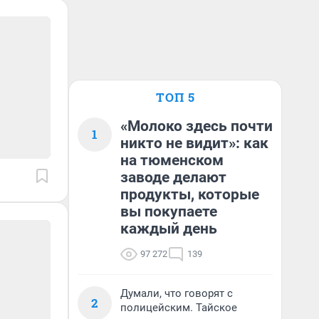
ТОП 5
«Молоко здесь почти
1
никто не видит»: как
на тюменском
заводе делают
продукты, которые
вы покупаете
каждый день
97 272
139
Думали, что говорят с
2
полицейским. Тайское