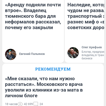
«Аренду подняли почти
Наследие, кото
втрое». Владелец
чудом не разва
тюменского бара для
транспортный э
неформалов рассказал,
разнес миф о «
почему его закрыли
советских доро
Олег Арефьев
Блогер, предприн
Евгений Пальянов
владелец в тран
бизнесе
РЕКОМЕНДУЕМ
«Мне сказали, что нам нужно
расстаться». Московского врача
уволили из клиники из-за мата в
личном блоге
18 часов
42 699
24