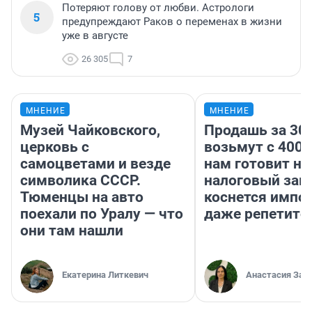
Потеряют голову от любви. Астрологи
5
предупреждают Раков о переменах в жизни
уже в августе
26 305
7
МНЕНИЕ
МНЕНИЕ
Музей Чайковского,
Продашь за 300
церковь с
возьмут с 4000
самоцветами и везде
нам готовит н
символика СССР.
налоговый зако
Тюменцы на авто
коснется импор
поехали по Уралу — что
даже репетито
они там нашли
Екатерина Литкевич
Анастасия Зав