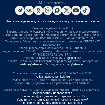
Мы в соцсетях
Контактные данные для Роскомнадзора и государственных органов
Сетевое издание «72.ру» (18+)
Зарегистрировано Федеральной службой по надзору в сфере связи,
информационных технологий и массовых коммуникаций (Роскомнадзор)
Запись о регистрации СМИ ЭЛ № ФС 77– 84674 от 06.02.2023 г.
Учредитель: Общество с ограниченной ответственностью "ИНТЕРНЕТ
ТЕХНОЛОГИИ"
Главный редактор: Познахарева Елена Павловна
Адрес редакции: 625000, г. Тюмень, ул. Максима Горького, д. 76, офис 214,
+7 (3452) 56-72-72 (доб. 3736)
Электронный адрес редакции:
72@shkulev.ru
Контактные данные для Роскомнадзора и государственных органов:
juristchel@shkulev.ru
Техподдержка:
help@shkulev.ru
Связаться с отделом продаж: +7 (3452) 56-72-72 доб. 3335,
yuliya.latypova@shkulev.ru
Редакция сайта не несет ответственности за достоверность
информации, содержащейся в рекламных объявлениях.
Особенности эксплуатации (использования) веб-портала регулируются:
Руководством пользователя
Описанием функциональных характеристик ПО
Условиями использования веб-портала и политикой
конфиденциальности персональных данных