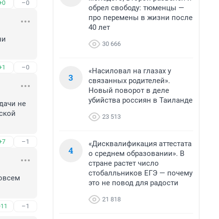
+0
–0
обрел свободу: тюменцы —
про перемены в жизни после
40 лет
и 
30 666
+1
–0
«Насиловал на глазах у
3
связанных родителей».
Новый поворот в деле
убийства россиян в Таиланде
дачи не 
ской 
23 513
+7
–1
«Дисквалификация аттестата
4
о среднем образовании». В
стране растет число
стобалльников ЕГЭ — почему
овсем 
это не повод для радости
21 818
+11
–1