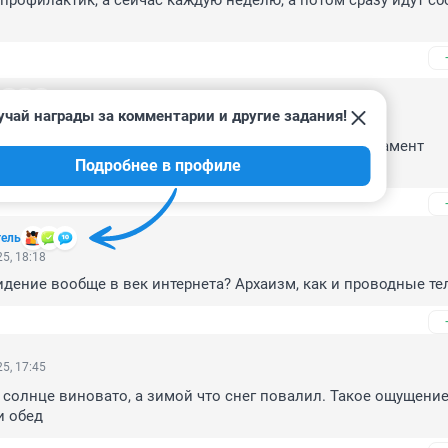
 профилактик, а сейчас каждую неделю, а потом сразу идут сбо
учай награды за комментарии и другие задания!
2025, 22:03
релейная связь без профилактики не работала! Регламент 
Подробнее в профиле
тко.
тель
5, 18:18
идение вообще в век интернета? Архаизм, как и проводные т
5, 17:45
 солнце виновато, а зимой что снег повалил. Такое ощущение ,
и обед