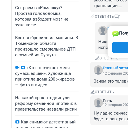
работало ТВ без
трансляции....
Сыграем в «Ромашку»?
Простая головоломка,
ОТВЕТИТЬ
1
которая взбодрит мозг не
хуже кофе
Был Сереня
Пол
12 февраля 
Всех выбросило из машины. В
Никогда радио
Тюменской области
исполнялся че
произошло смертельное ДТП
с семьей из Сургута
ОТВЕТИТЬ
«Кто-то считает меня
Газетный чита
сумасшедшей». Художница
12 февраля 202
приютила дома 200 жирафов
Зачем это телев
— фото и видео
ОТВЕТИТЬ
На какой срок отодвинули
Гость
реформу семейной ипотеки: в
12 февраля 202
правительстве назвали риски
Ну ладно сейчас
будет в завтрак 
Как снимают детективный
триллер про «свинцового