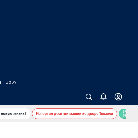
Ы
ZODY
ь новую жизнь?
Испортил десятки машин во дворе Тюмени