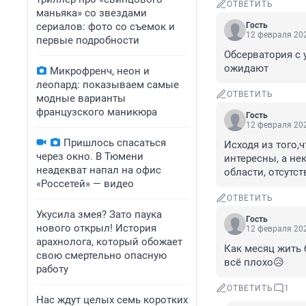
ОТВЕТИТЬ
маньяка» со звездами
сериалов: фото со съемок и
Гость
12 февраля 202
первые подробности
Обсерватория с
ожидают
Микрофренч, неон и
леопард: показываем самые
ОТВЕТИТЬ
модные варианты
французского маникюра
Гость
12 февраля 202
Пришлось спасаться
Исходя из того,ч
через окно. В Тюмени
интересны, а не
неадекват напал на офис
области, отсутс
«Россетей» — видео
ОТВЕТИТЬ
Укусила змея? Зато паука
Гость
нового открыл! История
12 февраля 202
арахнолога, который обожает
Как месяц жить 
свою смертельно опасную
всё плохо😥
работу
ОТВЕТИТЬ
1
Нас ждут целых семь коротких