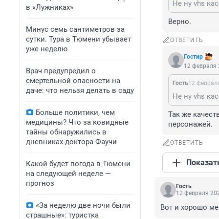
Не ну vhs ка
в «Лужниках»
Верно.
Минус семь сантиметров за
сутки. Тура в Тюмени убывает
ОТВЕТИТЬ
уже неделю
Гостир
12 февраля 
Врач предупредил о
смертельной опасности на
Гость
12 февраля
даче: что нельзя делать в саду
Не ну vhs ка
Больше политики, чем
Так же качест
медицины? Что за ковидные
персонажей.
тайны обнаружились в
дневниках доктора Фаучи
ОТВЕТИТЬ
Показат
Какой будет погода в Тюмени
на следующей неделе —
прогноз
Гость
12 февраля 202
«За неделю две ночи были
Вот и хорошо м
страшные»: туристка