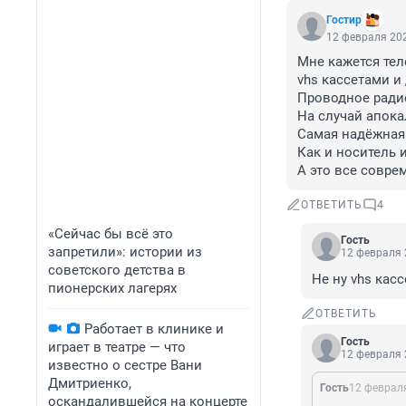
Гостир
12 февраля 202
Мне кажется тел
vhs кассетами и
Проводное радио 
На случай апока
Самая надёжная 
Как и носитель 
А это все совре
ОТВЕТИТЬ
4
«Сейчас бы всё это
Гость
запретили»: истории из
12 февраля 
советского детства в
Не ну vhs кас
пионерских лагерях
ОТВЕТИТЬ
Работает в клинике и
Гость
играет в театре — что
12 февраля 
известно о сестре Вани
Дмитриенко,
Гость
12 февраля
оскандалившейся на концерте