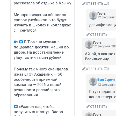
рассказала об отдыхе в Крыму
ОТВЕТИТЬ
1
Гость
Минпросвещения обновило
12 февраля 
список учебников: что будут
дезинформаци
изучать в школах и колледжах
с 1 сентября
ОТВЕТИТЬ
В Тюмени мужчина
Гость
12 февраля 202
поцарапал десятки машин во
дворе. На восстановление
Ай, ай, а как же
уйдут сотни тысяч рублей
Васильевичу.
Почему так много скандалов
ОТВЕТИТЬ
1
из-за ЕГЭ? Академик — об
особенности приемной
Был Сереня
кампании — 2026 и новой
12 февраля 
реальности российского
Я тут недавно
образования
канал теперь е
«Развел нас, чтобы
ОТВЕТИТЬ
получить выплату». Вдова
Гость