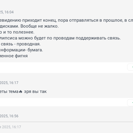
5, 16:04
евидению приходит конец, пора отправляться в прошлое, в сле
 дисками. Вообще не жалко.

и то полезнее. 

липсиса можно будет по проводам поддерживать связь.

связь - проводная.

информации- бумага.

менное фигня
2025, 16:17
сеты тема🔥 зря вы так
2025, 16:56
 2025, 16:17