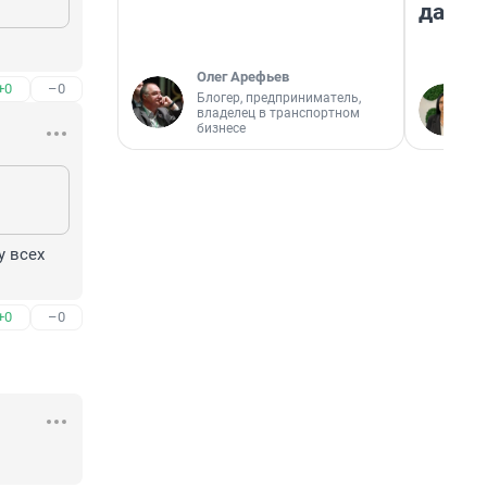
даже 
Олег Арефьев
+0
–0
Блогер, предприниматель,
владелец в транспортном
бизнесе
 всех 
+0
–0