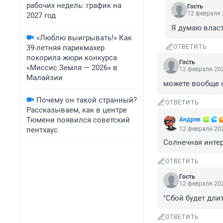
рабочих недель: график на
Гость
12 февраля 
2027 год
Я думаю власт
«Люблю выигрывать!» Как
39-летняя парикмахер
ОТВЕТИТЬ
покорила жюри конкурса
Гость
«Миссис Земля — 2026» в
12 февраля 202
Малайзии
можете вообще 
Почему он такой странный?
ОТВЕТИТЬ
Рассказываем, как в центре
Тюмени появился советский
Андрев
пентхаус
12 февраля 202
Солнечная инте
ОТВЕТИТЬ
Гость
12 февраля 202
"Сбой будет длит
ОТВЕТИТЬ