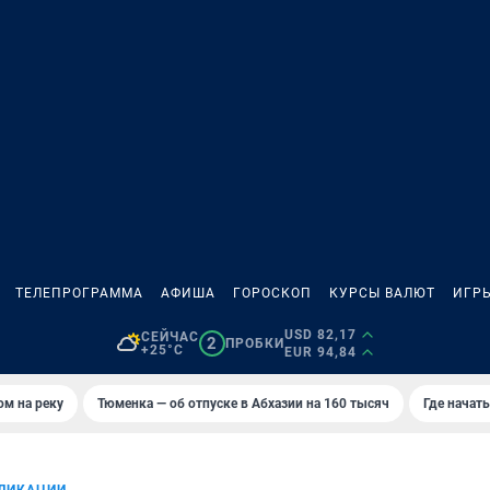
ТЕЛЕПРОГРАММА
АФИША
ГОРОСКОП
КУРСЫ ВАЛЮТ
ИГР
USD 82,17
СЕЙЧАС
2
ПРОБКИ
+25°C
EUR 94,84
ом на реку
Тюменка — об отпуске в Абхазии на 160 тысяч
Где начат