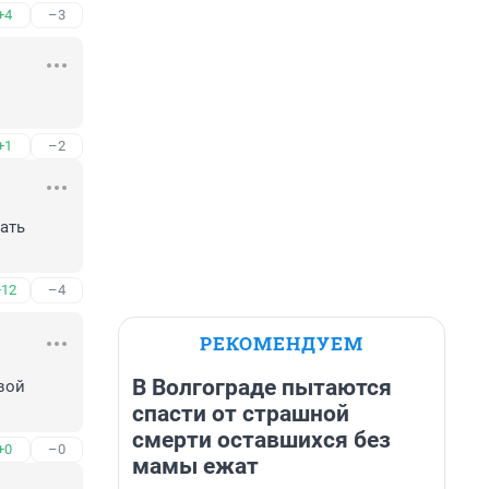
+4
–3
+1
–2
ать 
+12
–4
РЕКОМЕНДУЕМ
В Волгограде пытаются
ой 
спасти от страшной
смерти оставшихся без
+0
–0
мамы ежат