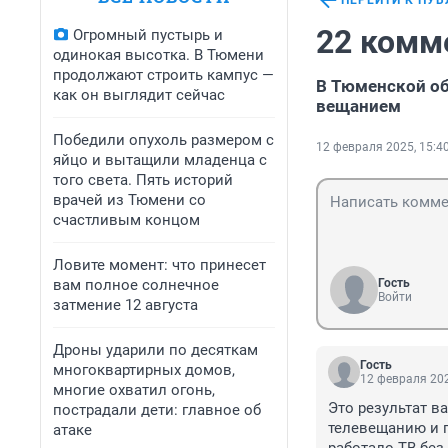
ПЕРЕЙТИ К ПУ
22 комм
Огромный пустырь и
одинокая высотка. В Тюмени
продолжают строить кампус —
В Тюменской об
как он выглядит сейчас
вещанием
Победили опухоль размером с
12 февраля 2025, 15:4
яйцо и вытащили младенца с
того света. Пять историй
врачей из Тюмени со
счастливым концом
Ловите момент: что принесет
вам полное солнечное
Гость
Войти
затмение 12 августа
Дроны ударили по десяткам
Гость
многоквартирных домов,
12 февраля 202
многие охватил огонь,
Это результат в
пострадали дети: главное об
телевещанию и п
атаке