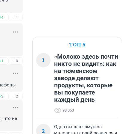
и в 
+4
–1
ТОП 5
«Молоко здесь почти
1
+1
–0
никто не видит»: как
на тюменском
заводе делают
продукты, которые
елефоны
вы покупаете
+2
–2
каждый день
98 053
 что не 
Одна вышла замуж за
2
молодого, второй развелся и