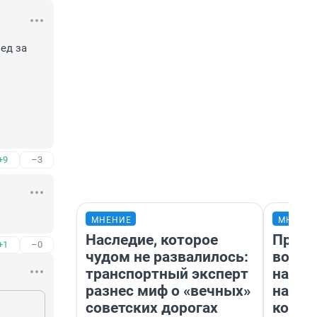
д за 
+9
–3
МНЕНИЕ
МНЕНИ
Наследие, которое
Прода
+1
–0
чудом не развалилось:
возьм
транспортный эксперт
нам г
разнес миф о «вечных»
налог
советских дорогах
косне