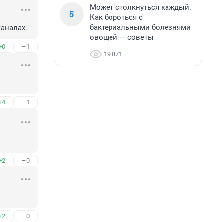
Может столкнуться каждый.
5
Как бороться с
бактериальными болезнями
каналах.
овощей — советы
+0
–1
19 871
+4
–1
+2
–0
+2
–0