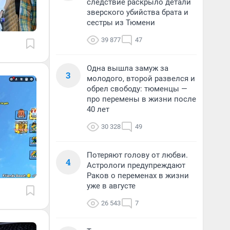
следствие раскрыло детали
зверского убийства брата и
сестры из Тюмени
39 877
47
Одна вышла замуж за
3
молодого, второй развелся и
обрел свободу: тюменцы —
про перемены в жизни после
40 лет
30 328
49
Потеряют голову от любви.
4
Астрологи предупреждают
Раков о переменах в жизни
уже в августе
26 543
7