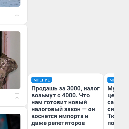
МНЕНИЕ
МНЕНИЕ
Продашь за 3000, налог
Музей 
возьмут с 4000. Что
церков
нам готовит новый
самоцв
налоговый закон — он
символ
коснется импорта и
Тюменц
даже репетиторов
поехали