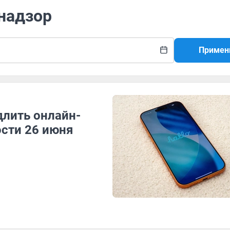
надзор
Примен
лить онлайн-
ости 26 июня