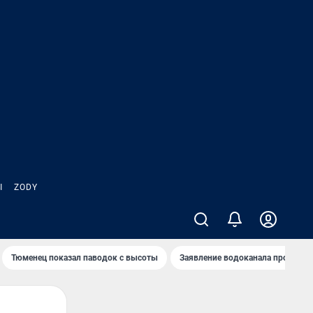
Ы
ZODY
Тюменец показал паводок с высоты
Заявление водоканала про запа