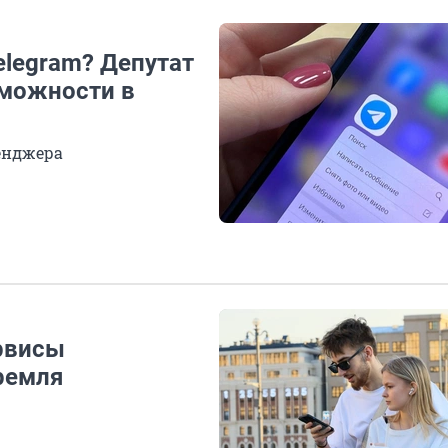
elegram? Депутат
зможности в
сенджера
рвисы
ремля