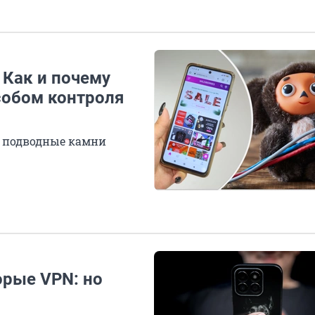
 Как и почему
собом контроля
ть подводные камни
орые VPN: но