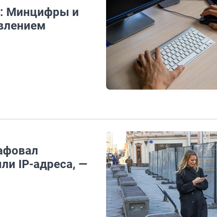
x: Минцифры и
явлением
афовал
ли IP-адреса, —