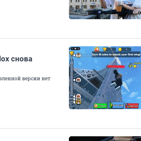
lox снова
овленной версии нет