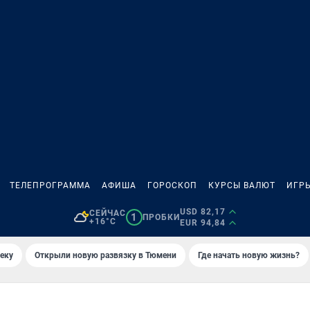
ТЕЛЕПРОГРАММА
АФИША
ГОРОСКОП
КУРСЫ ВАЛЮТ
ИГР
USD 82,17
СЕЙЧАС
1
ПРОБКИ
+16°C
EUR 94,84
еку
Открыли новую развязку в Тюмени
Где начать новую жизнь?