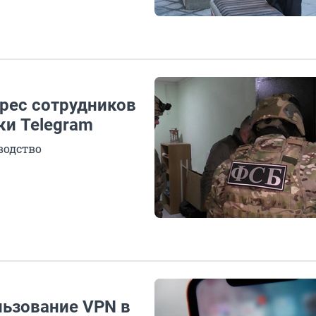
дрес сотрудников
ки Telegram
водство
льзование VPN в