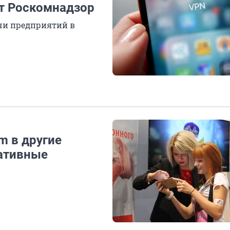
т Роскомнадзор
ячи предприятий в
m в другие
нативные