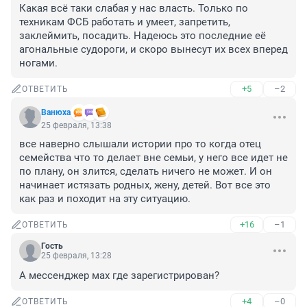
Какая всё таки слабая у нас власть. Только по 
техникам ФСБ работать и умеет, запретить, 
заклеймить, посадить. Надеюсь это последние её 
агональные судороги, и скоро вынесут их всех вперед 
ногами.
+5
–2
ОТВЕТИТЬ
Вaнюха
25 февраля, 13:38
все наверно слышали истории про то когда отец 
семейства что то делает вне семьи, у него все идет не 
по плану, он злится, сделать ничего не может. И он 
начинает истязать родных, жену, детей. Вот все это 
как раз и походит на эту ситуацию.
+16
–1
ОТВЕТИТЬ
Гость
25 февраля, 13:28
А мессенджер мах где зарегистрирован?
+4
–0
ОТВЕТИТЬ