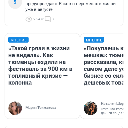
5
предупреждают Раков о переменах в жизни
уже в августе
26 476
7
МНЕНИЕ
МНЕНИЕ
«Такой грязи в жизни
«Покупаешь ко
не видела». Как
мешке»: тюмен
тюменцы ездили на
рассказала, как
фестиваль за 900 км в
самом деле ус
топливный кризис —
бизнес со скл
колонка
дешевых това
Наталья Шорох
Мария Токмакова
Открыла кофейн
деньги соцразв