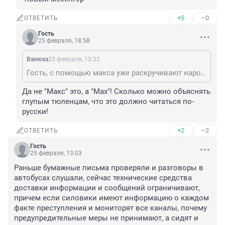
+5
–0
ОТВЕТИТЬ
Гость
25 февраля, 18:58
Вaнюха
25 февраля, 13:32
Гость, с помощью макса уже раскручивают народ. только в новостях не пишут что это макс, а пишут "новый месенгер"
Да не "Макс" это, а "Мах"! Сколько можно объяснять 
глупым тюленцам, что это должно читаться по-
русски!
+2
–2
ОТВЕТИТЬ
Гость
25 февраля, 13:03
Раньше бумажные письма проверяли и разговоры в 
автобусах слушали, сейчас технические средства 
доставки информации и сообщений ограничивают, 
причем если силовики имеют информацию о каждом 
факте преступления и мониторят все каналы, почему 
предупредительные меры не принимают, а сидят и 