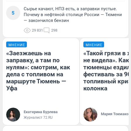
Сырье качают, НПЗ есть, а заправки пустые.
5
Почему в нефтяной столице России — Тюмени
— закончился бензин
29 831
298
МНЕНИЕ
МНЕНИЕ
«Заезжаешь на
«Такой грязи в 
заправку, а там по
не видела». Как
нулям»: смотрим, как
тюменцы ездил
дела с топливом на
фестиваль за 90
маршруте Тюмень —
топливный криз
Уфа
колонка
Екатерина Бурлева
Мария Токмаков
Журналист 72.RU