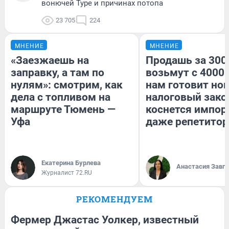
вонючей Туре и причинах потопа
23 705
224
МНЕНИЕ
МНЕНИЕ
«Заезжаешь на
Продашь за 3000
заправку, а там по
возьмут с 4000.
нулям»: смотрим, как
нам готовит но
дела с топливом на
налоговый зако
маршруте Тюмень —
коснется импор
Уфа
даже репетитор
Екатерина Бурлева
Анастасия Завг
Журналист 72.RU
РЕКОМЕНДУЕМ
Фермер Джастас Уолкер, известный