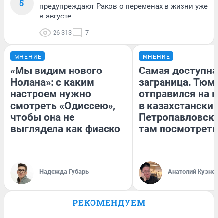
5
предупреждают Раков о переменах в жизни уже
в августе
26 313
7
МНЕНИЕ
МНЕНИЕ
«Мы видим нового
Самая доступна
Нолана»: с каким
заграница. Тюм
настроем нужно
отправился на 
смотреть «Одиссею»,
в казахстански
чтобы она не
Петропавловск:
выглядела как фиаско
там посмотреть
Надежда Губарь
Анатолий Кузне
РЕКОМЕНДУЕМ