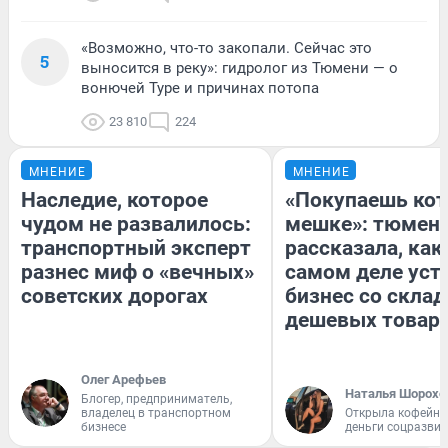
«Возможно, что-то закопали. Сейчас это
5
выносится в реку»: гидролог из Тюмени — о
вонючей Туре и причинах потопа
23 810
224
МНЕНИЕ
МНЕНИЕ
Наследие, которое
«Покупаешь кот
чудом не развалилось:
мешке»: тюмен
транспортный эксперт
рассказала, как
разнес миф о «вечных»
самом деле уст
советских дорогах
бизнес со скла
дешевых товар
Олег Арефьев
Наталья Шорохо
Блогер, предприниматель,
владелец в транспортном
Открыла кофейну
бизнесе
деньги соцразви