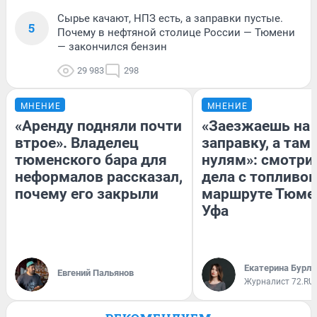
Сырье качают, НПЗ есть, а заправки пустые.
5
Почему в нефтяной столице России — Тюмени
— закончился бензин
29 983
298
МНЕНИЕ
МНЕНИЕ
«Аренду подняли почти
«Заезжаешь на
втрое». Владелец
заправку, а там 
тюменского бара для
нулям»: смотри
неформалов рассказал,
дела с топливом
почему его закрыли
маршруте Тюме
Уфа
Екатерина Бурле
Евгений Пальянов
Журналист 72.RU