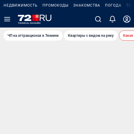
НЕДВИЖИМОСТЬ
ПРОМОКОДЫ
ЗНАКОМСТВА
ПОГОДА
ТЕ
ЧП на аттракционах в Тюмени
Квартиры с видом на реку
Какая