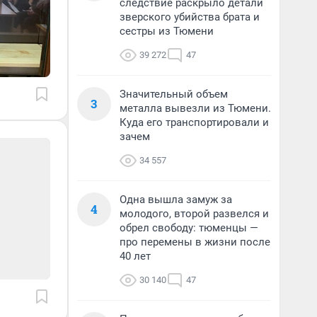
следствие раскрыло детали
зверского убийства брата и
сестры из Тюмени
39 272
47
Значительный объем
3
металла вывезли из Тюмени.
Куда его транспортировали и
зачем
34 557
Одна вышла замуж за
4
молодого, второй развелся и
обрел свободу: тюменцы —
про перемены в жизни после
40 лет
30 140
47