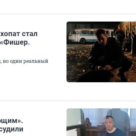
ихопат стал
 «Фишер.
, но один реальный
ющим».
судили