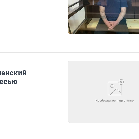
менский
месью