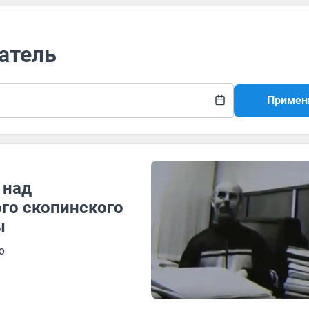
атель
Примен
 над
го скопинского
ы
о