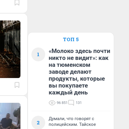
ТОП 5
«Молоко здесь почти
1
никто не видит»: как
на тюменском
заводе делают
продукты, которые
вы покупаете
каждый день
96 851
131
Думали, что говорят с
2
полицейским. Тайское