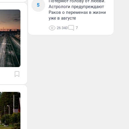
Потеряют голову от любви.
5
Астрологи предупреждают
Раков о переменах в жизни
уже в августе
26 340
7