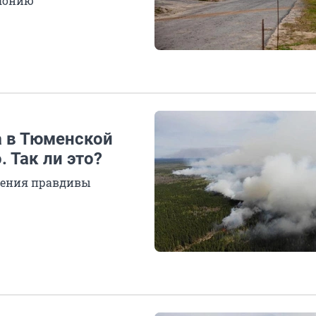
олонию
а в Тюменской
 Так ли это?
щения правдивы