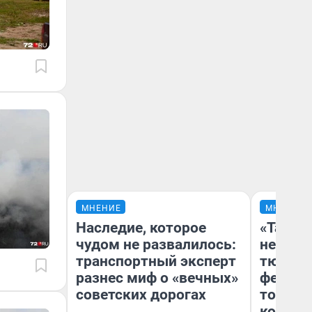
МНЕНИЕ
МНЕНИЕ
Наследие, которое
«Такой
чудом не развалилось:
не виде
транспортный эксперт
тюменц
разнес миф о «вечных»
фестива
советских дорогах
топлив
колонк