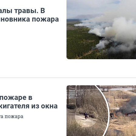
алы травы. В
иновника пожара
 пожаре в
игателя из окна
та пожара