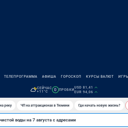
ТЕЛЕПРОГРАММА
АФИША
ГОРОСКОП
КУРСЫ ВАЛЮТ
ИГР
USD 81,41
СЕЙЧАС
0
ПРОБКИ
+11°C
EUR 94,06
на реку
ЧП на аттракционах в Тюмени
Где начать новую жизнь?
чистой воды на 7 августа с адресами