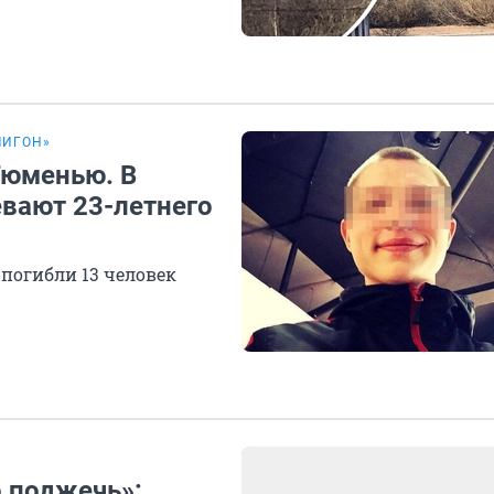
ЛИГОН»
Тюменью. В
евают 23-летнего
 погибли 13 человек
о поджечь»: